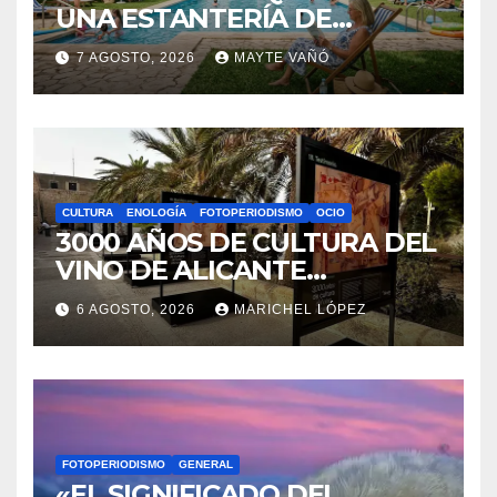
GENERAL
OCIO
LA BIBLIOTECA QUE CABE EN
UNA ESTANTERÍA DE
WALLAPOP
7 AGOSTO, 2026
MAYTE VAÑÓ
CULTURA
ENOLOGÍA
FOTOPERIODISMO
OCIO
3000 AÑOS DE CULTURA DEL
VINO DE ALICANTE
RENACEN EN EL CASTILLO
6 AGOSTO, 2026
MARICHEL LÓPEZ
DE SANTA BÁRBARA