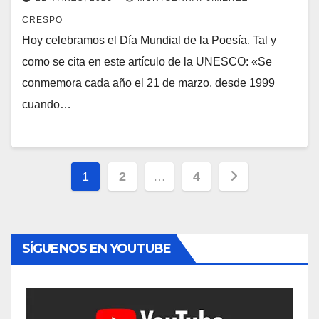
CRESPO
Hoy celebramos el Día Mundial de la Poesía. Tal y
como se cita en este artículo de la UNESCO: «Se
conmemora cada año el 21 de marzo, desde 1999
cuando…
Paginación
1
2
…
4
de
entradas
SÍGUENOS EN YOUTUBE