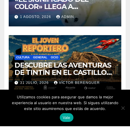
FOTOPERIODISMO
GENERAL
«EL SIGNIFICADO DEL
COLOR» LLEGA A
VILLAJOYOSA
1 AGOSTO, 2026
ADMIN
CULTURA
GENERAL
OCIO
DESCUBRE LAS AVENTURAS
Utilizamos cookies para asegurar que damos la mejor
DE TINTÍN EN EL CASTILLO
experiencia al usuario en nuestra web. Si sigues utilizando
DE SANTA BÁRBARA DE
este sitio asumiremos que estás de acuerdo.
31 JULIO, 2026
VÍCTOR BERENGUER
ALICANTE
Vale