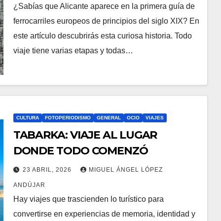
guía de ferrocarriles europeos de
¿Sabías que Alicante aparece en la primera guía de
principios del siglo XIX?
ferrocarriles europeos de principios del siglo XIX? En
este artículo descubrirás esta curiosa historia. Todo
viaje tiene varias etapas y todas…
CULTURA
FOTOPERIODISMO
GENERAL
OCIO
VIAJES
TABARKA: VIAJE AL LUGAR
DONDE TODO COMENZÓ
23 ABRIL, 2026
MIGUEL ÁNGEL LÓPEZ
ANDÚJAR
Hay viajes que trascienden lo turístico para
convertirse en experiencias de memoria, identidad y