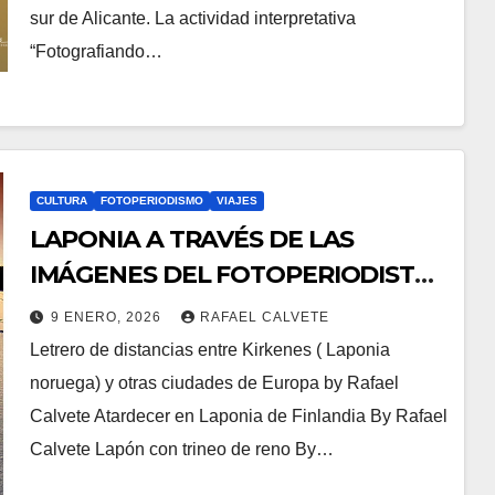
sur de Alicante. La actividad interpretativa
“Fotografiando…
CULTURA
FOTOPERIODISMO
VIAJES
LAPONIA A TRAVÉS DE LAS
IMÁGENES DEL FOTOPERIODISTA
RAFAEL CALVETE .
9 ENERO, 2026
RAFAEL CALVETE
Letrero de distancias entre Kirkenes ( Laponia
noruega) y otras ciudades de Europa by Rafael
Calvete Atardecer en Laponia de Finlandia By Rafael
Calvete Lapón con trineo de reno By…