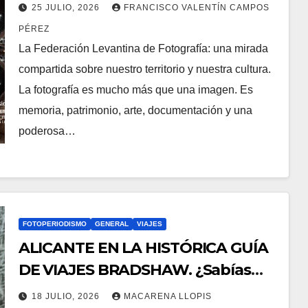
COMPARTIDA SOBRE NUESTRO
25 JULIO, 2026
FRANCISCO VALENTÍN CAMPOS
TERRITORIO.
PÉREZ
La Federación Levantina de Fotografía: una mirada
compartida sobre nuestro territorio y nuestra cultura.
La fotografía es mucho más que una imagen. Es
memoria, patrimonio, arte, documentación y una
poderosa…
FOTOPERIODISMO
GENERAL
VIAJES
ALICANTE EN LA HISTÓRICA GUÍA
DE VIAJES BRADSHAW. ¿Sabías
que Alicante aparece en la primera
18 JULIO, 2026
MACARENA LLOPIS