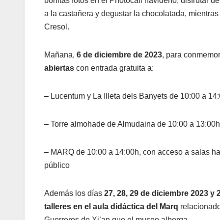
bonitas fotos en el Photocall navideño, disfrutar d
a la castañera y degustar la chocolatada, mientra
Cresol.
Mañana,
6 de diciembre de 2023
, para conmemora
abiertas
con entrada gratuita a:
– Lucentum y La Illeta dels Banyets de 10:00 a 14
– Torre almohade de Almudaina de 10:00 a 13:00h
– MARQ de 10:00 a 14:00h, con acceso a salas has
público
Además los días
27, 28, 29 de diciembre 2023 y 
talleres en el aula didáctica del Marq
relacionado
Guerreros de Xi’an que el museo alberga.