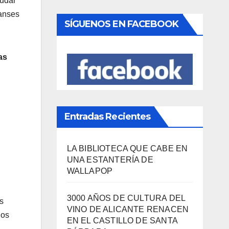
ludar
Danses
as
Entradas Recientes
LA BIBLIOTECA QUE CABE EN
UNA ESTANTERÍA DE
WALLAPOP
3000 AÑOS DE CULTURA DEL
VINO DE ALICANTE RENACEN
EN EL CASTILLO DE SANTA
BÁRBARA
es
«EL SIGNIFICADO DEL COLOR»
LLEGA A VILLAJOYOSA
los