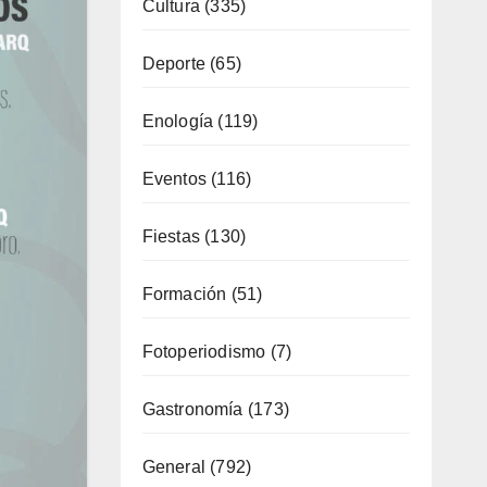
Enología
(119)
Eventos
(116)
Fiestas
(130)
Formación
(51)
Fotoperiodismo
(7)
Gastronomía
(173)
General
(792)
Industria
(7)
Interior
(158)