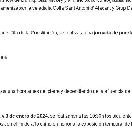
el show de Llumiq, Olaf, Mickey y Minnie, bailar coreografías, sa
s amenizaban la velada la Colla Sant Antoni d’ Alacant y Grup 
r el Día de la Constitución, se realizará una
jornada de puert
:00h
ta una hora antes del cierre y dependiendo de la afluencia de
2 y 3 de enero de 2024
, se realizarán a las 10:30h los siguient
s con el fin de año chino en honor a la exposición temporal de 