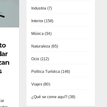
Música
(34)
Naturaleza
(65)
Ocio
(112)
to
Política Turística
(146)
dar
Viajes
(80)
zan
s
¿Qué se come aquí?
(38)
SÍGUENOS EN FACEBOOK
zar