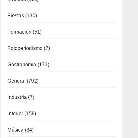
Deporte
(65)
Enología
(119)
Eventos
(116)
Fiestas
(130)
Formación
(51)
Fotoperiodismo
(7)
Gastronomía
(173)
General
(792)