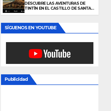
DEL QUESO
DESCUBRE LAS AVENTURAS DE
EL CASTILLO
29 JULIO, 2026
ADM
ERENGUER
TINTÍN EN EL CASTILLO DE SANTA
BÁRBARA DE ALICANTE
DE SANTA
BÁRBARA DE
SÍGUENOS EN YOUTUBE
ALICANTE
Publicidad