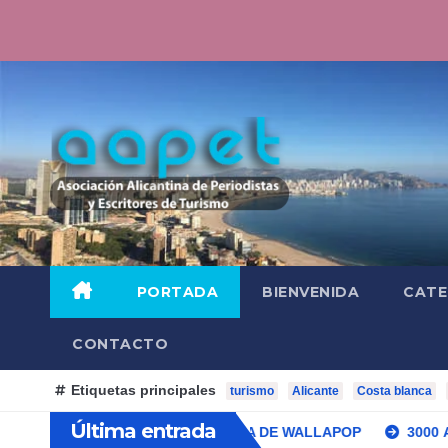
Saltar
al
contenido
PORTADA
BIENVENIDA
CATE
CONTACTO
Etiquetas principales
turismo
Alicante
Costa blanca
Última entrada
N UNA ESTANTERÍA DE WALLAPOP
3000 AÑOS DE CULTURA