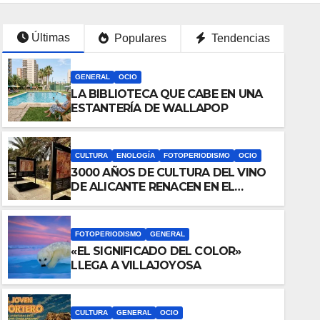
Últimas
Populares
Tendencias
GENERAL
OCIO
LA BIBLIOTECA QUE CABE EN UNA
ESTANTERÍA DE WALLAPOP
CULTURA
ENOLOGÍA
FOTOPERIODISMO
OCIO
3000 AÑOS DE CULTURA DEL VINO
DE ALICANTE RENACEN EN EL
CASTILLO DE SANTA BÁRBARA
FOTOPERIODISMO
GENERAL
ULTURA
GENERAL
OCIO
«EL SIGNIFICADO DEL COLOR»
DESCUBRE LAS
EVENTOS
GASTRONOMÍA
GENE
LLEGA A VILLAJOYOSA
FERIAS
AVENTURAS
EUROPEAS
DE TINTÍN EN
31 JULIO, 2026
VÍCTOR
CULTURA
GENERAL
OCIO