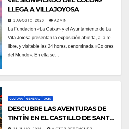
«EL SIGNIFICADO DEL COLOR»
LLEGA A VILLAJOYOSA
1 AGOSTO, 2026
ADMIN
La Fundación «La Caixa» y el Ayuntamiento de La
Vila Joiosa presentan la exposición abierta, al aire
libre, y visitable las 24 horas, denominada «Colores
del Mundo». En ella se…
CULTURA
GENERAL
OCIO
DESCUBRE LAS AVENTURAS DE
TINTÍN EN EL CASTILLO DE SANTA
BÁRBARA DE ALICANTE