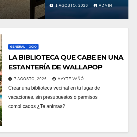
DEL COLOR»
NTE
1 AGOSTO, 2026
ADMIN
B
LLEGA A
EN EN
VILLAJOYOSA
TILLO
NTA
GENERAL
OCIO
ARA
LA BIBLIOTECA QUE CABE EN UNA
ESTANTERÍA DE WALLAPOP
7 AGOSTO, 2026
MAYTE VAÑÓ
Crear una biblioteca vecinal en tu lugar de
vacaciones, sin presupuestos o permisos
complicados ¿Te animas?