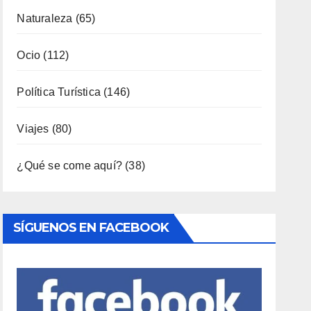
Industria
(7)
Interior
(158)
Música
(34)
Naturaleza
(65)
Ocio
(112)
Política Turística
(146)
Viajes
(80)
¿Qué se come aquí?
(38)