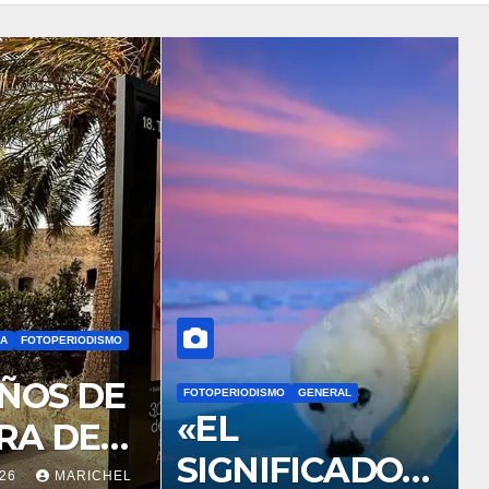
ÍA
FOTOPERIODISMO
C
AÑOS DE
FOTOPERIODISMO
GENERAL
«EL
RA DEL
SIGNIFICADO
DE
026
MARICHEL