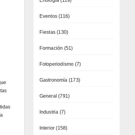
Cultura
(335)
Deporte
(65)
Enología
(119)
Eventos
(116)
Fiestas
(130)
Formación
(51)
que
otas
Fotoperiodismo
(7)
tidas
Gastronomía
(173)
fa
General
(791)