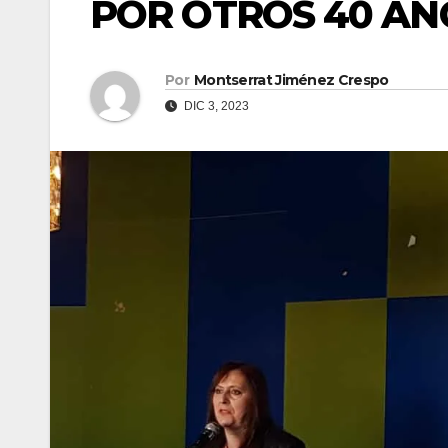
POR OTROS 40 A
Por
Montserrat Jiménez Crespo
DIC 3, 2023