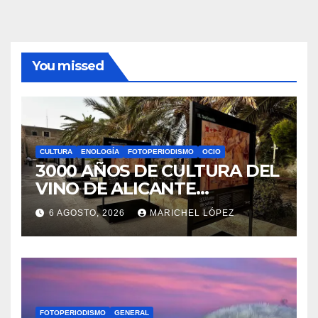
You missed
CULTURA
ENOLOGÍA
FOTOPERIODISMO
OCIO
3000 AÑOS DE CULTURA DEL
VINO DE ALICANTE
RENACEN EN EL CASTILLO
6 AGOSTO, 2026
MARICHEL LÓPEZ
DE SANTA BÁRBARA