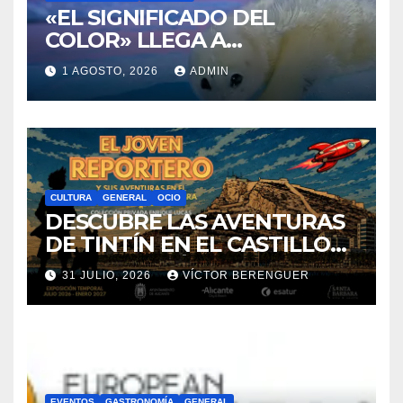
FOTOPERIODISMO
GENERAL
«EL SIGNIFICADO DEL
COLOR» LLEGA A
VILLAJOYOSA
1 AGOSTO, 2026
ADMIN
CULTURA
GENERAL
OCIO
DESCUBRE LAS AVENTURAS
DE TINTÍN EN EL CASTILLO
DE SANTA BÁRBARA DE
31 JULIO, 2026
VÍCTOR BERENGUER
ALICANTE