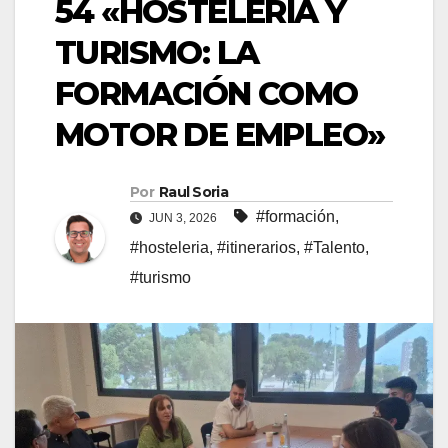
54 «HOSTELERÍA Y
TURISMO: LA
FORMACIÓN COMO
MOTOR DE EMPLEO»
Por
Raul Soria
#formación
,
JUN 3, 2026
#hosteleria
,
#itinerarios
,
#Talento
,
#turismo