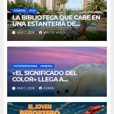
GENERAL
OCIO
LA BIBLIOTECA QUE CABE EN
UNA ESTANTERÍA DE
WALLAPOP
AGO 7, 2026
MAYTE VAÑÓ
FOTOPERIODISMO
GENERAL
«EL SIGNIFICADO DEL
COLOR» LLEGA A
VILLAJOYOSA
AGO 1, 2026
ADMIN