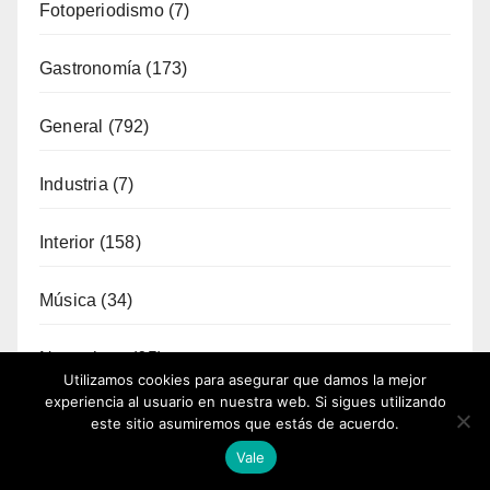
Fotoperiodismo
(7)
Gastronomía
(173)
General
(792)
Industria
(7)
Interior
(158)
Música
(34)
Naturaleza
(65)
Utilizamos cookies para asegurar que damos la mejor
experiencia al usuario en nuestra web. Si sigues utilizando
Ocio
(112)
este sitio asumiremos que estás de acuerdo.
Vale
Política Turística
(146)