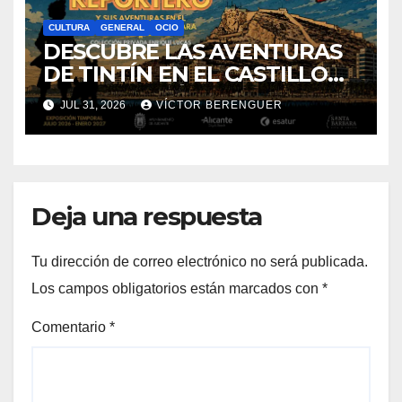
CULTURA
GENERAL
OCIO
DESCUBRE LAS AVENTURAS
DE TINTÍN EN EL CASTILLO
DE SANTA BÁRBARA DE
JUL 31, 2026
VÍCTOR BERENGUER
ALICANTE
Deja una respuesta
Tu dirección de correo electrónico no será publicada.
Los campos obligatorios están marcados con
*
Comentario
*