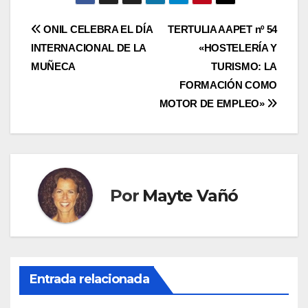
Navegación
ONIL CELEBRA EL DÍA
TERTULIA AAPET nº 54
INTERNACIONAL DE LA
«HOSTELERÍA Y
de
MUÑECA
TURISMO: LA
entradas
FORMACIÓN COMO
MOTOR DE EMPLEO»
Por
Mayte Vañó
Entrada relacionada