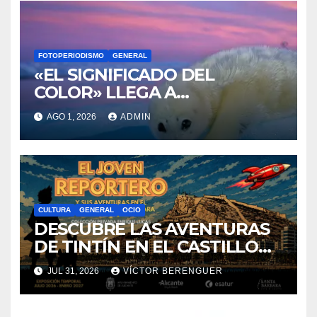
FOTOPERIODISMO
GENERAL
«EL SIGNIFICADO DEL
COLOR» LLEGA A
VILLAJOYOSA
AGO 1, 2026
ADMIN
CULTURA
GENERAL
OCIO
DESCUBRE LAS AVENTURAS
DE TINTÍN EN EL CASTILLO
DE SANTA BÁRBARA DE
JUL 31, 2026
VÍCTOR BERENGUER
ALICANTE