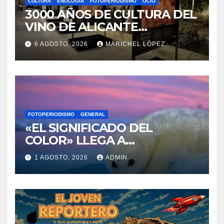
CULTURA
ENOLOGÍA
FOTOPERIODISMO
OCIO
3000 AÑOS DE CULTURA DEL
VINO DE ALICANTE
RENACEN EN EL CASTILLO
6 AGOSTO, 2026
MARICHEL LÓPEZ
DE SANTA BÁRBARA
FOTOPERIODISMO
GENERAL
«EL SIGNIFICADO DEL
COLOR» LLEGA A
VILLAJOYOSA
1 AGOSTO, 2026
ADMIN