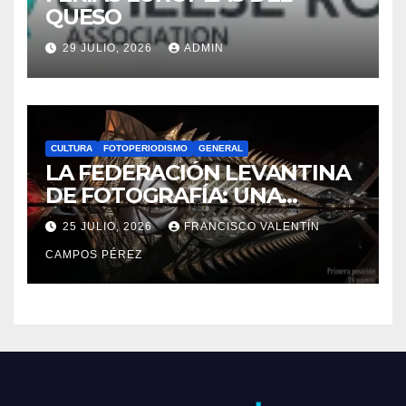
CULTURA
FOTOPERIODISMO
GENERAL
LA FEDERACIÓN LEVANTINA
DE FOTOGRAFÍA: UNA
MIRADA COMPARTIDA
25 JULIO, 2026
FRANCISCO VALENTÍN
SOBRE NUESTRO
CAMPOS PÉREZ
TERRITORIO.