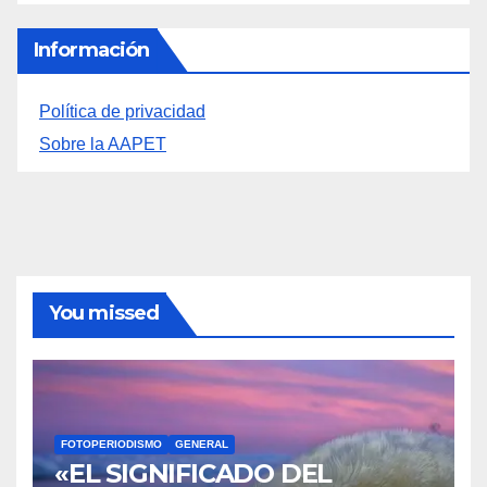
Sobre la AAPET
You missed
FOTOPERIODISMO
GENERAL
«EL SIGNIFICADO DEL
COLOR» LLEGA A
VILLAJOYOSA
1 AGOSTO, 2026
ADMIN