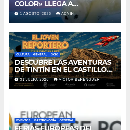
CULTURA
GENERAL
OCIO
DESCUBRE LAS AVENTURAS
DE TINTÍN EN EL CASTILLO
DE SANTA BÁRBARA DE
31 JULIO, 2026
VÍCTOR BERENGUER
ALICANTE
EVENTOS
GASTRONOMÍA
GENERAL
FERIAS EUROPEAS DEL
QUESO
29 JULIO, 2026
ADMIN