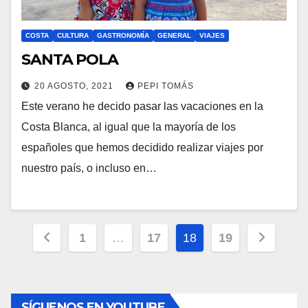
COSTA
CULTURA
GASTRONOMÍA
GENERAL
VIAJES
SANTA POLA
20 AGOSTO, 2021
PEPI TOMÁS
Este verano he decido pasar las vacaciones en la
Costa Blanca, al igual que la mayoría de los
españoles que hemos decidido realizar viajes por
nuestro país, o incluso en…
Paginación
1
…
17
18
19
de
entradas
SÍGUENOS EN YOUTUBE