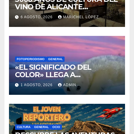
You missed
CULTURA
ENOLOGÍA
FOTOPERIODISMO
OCIO
3000 AÑOS DE CULTURA DEL
VINO DE ALICANTE
RENACEN EN EL CASTILLO
6 AGOSTO, 2026
MARICHEL LÓPEZ
DE SANTA BÁRBARA
FOTOPERIODISMO
GENERAL
«EL SIGNIFICADO DEL