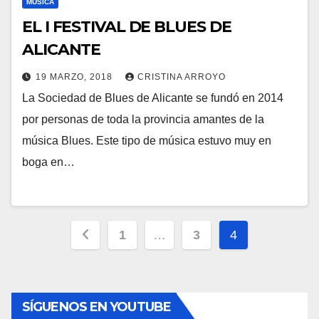
MÚSICA
EL I FESTIVAL DE BLUES DE
ALICANTE
19 MARZO, 2018
CRISTINA ARROYO
La Sociedad de Blues de Alicante se fundó en 2014
por personas de toda la provincia amantes de la
música Blues. Este tipo de música estuvo muy en
boga en…
Paginación
1
…
3
4
de
entradas
SÍGUENOS EN YOUTUBE