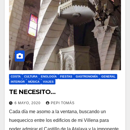
COSTA
CULTURA
ENOLOGÍA
FIESTAS
GASTRONOMÍA
GENERAL
INTERIOR
MÚSICA
VIAJES
TE NECESITO…
6 MAYO, 2020
PEPI TOMÁS
Cada día me asomo a la ventana, buscando un
huequecico entre los edificios de mi Villena para
poder admirar el Castillo de la Atalaya y la imponente