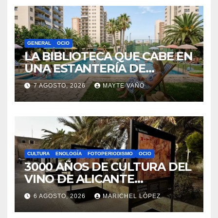
GENERAL
OCIO
LA BIBLIOTECA QUE CABE EN
UNA ESTANTERÍA DE
WALLAPOP
7 AGOSTO, 2026
MAYTE VAÑÓ
CULTURA
ENOLOGÍA
FOTOPERIODISMO
OCIO
3000 AÑOS DE CULTURA DEL
VINO DE ALICANTE
RENACEN EN EL CASTILLO
6 AGOSTO, 2026
MARICHEL LÓPEZ
DE SANTA BÁRBARA