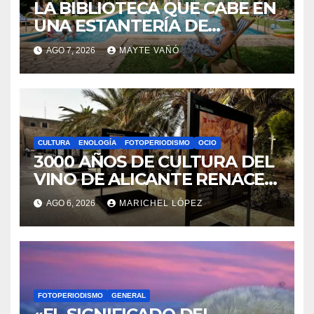
LA BIBLIOTECA QUE CABE EN
UNA ESTANTERÍA DE
WALLAPOP
AGO 7, 2026
MAYTE VAÑÓ
CULTURA
ENOLOGÍA
FOTOPERIODISMO
OCIO
3000 AÑOS DE CULTURA DEL
VINO DE ALICANTE RENACEN
EN EL CASTILLO DE SANTA
AGO 6, 2026
MARICHEL LÓPEZ
BÁRBARA
FOTOPERIODISMO
GENERAL