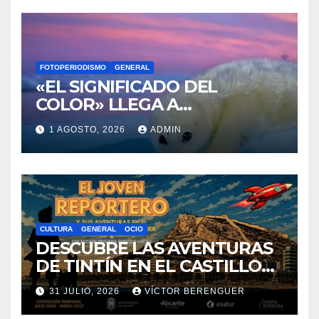
FOTOPERIODISMO
GENERAL
«EL SIGNIFICADO DEL
COLOR» LLEGA A
VILLAJOYOSA
1 AGOSTO, 2026
ADMIN
CULTURA
GENERAL
OCIO
DESCUBRE LAS AVENTURAS
DE TINTÍN EN EL CASTILLO
DE SANTA BÁRBARA DE
31 JULIO, 2026
VÍCTOR BERENGUER
ALICANTE