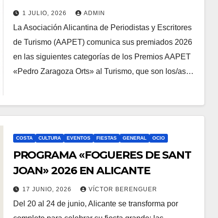
AAPET “PEDRO ZARAGOZA ORTS”
1 JULIO, 2026
ADMIN
AL TURISMO 2026
La Asociación Alicantina de Periodistas y Escritores
de Turismo (AAPET) comunica sus premiados 2026
en las siguientes categorías de los Premios AAPET
«Pedro Zaragoza Orts» al Turismo, que son los/as…
COSTA
CULTURA
EVENTOS
FIESTAS
GENERAL
OCIO
PROGRAMA «FOGUERES DE SANT
JOAN» 2026 EN ALICANTE
17 JUNIO, 2026
VÍCTOR BERENGUER
Del 20 al 24 de junio, Alicante se transforma por