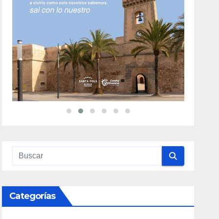
Categorías
Alicante Gastronomía
(32)
Alojamiento
(34)
Artesanía
(13)