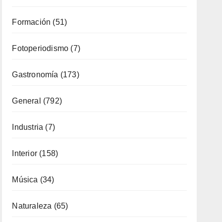
General
(792)
Industria
(7)
Interior
(158)
Música
(34)
Naturaleza
(65)
Ocio
(112)
Política Turística
(146)
Viajes
(80)