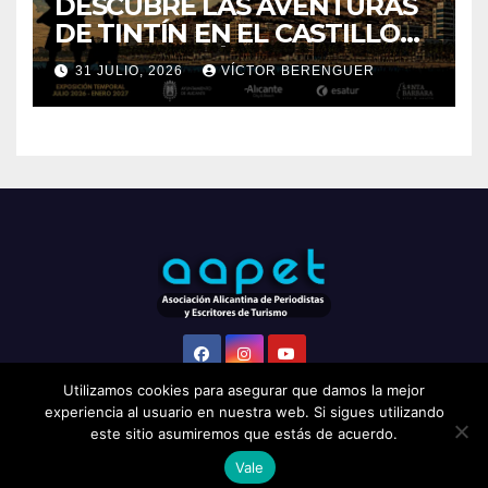
CULTURA
GENERAL
OCIO
DESCUBRE LAS AVENTURAS
DE TINTÍN EN EL CASTILLO
DE SANTA BÁRBARA DE
31 JULIO, 2026
VÍCTOR BERENGUER
ALICANTE
Utilizamos cookies para asegurar que damos la mejor
experiencia al usuario en nuestra web. Si sigues utilizando
este sitio asumiremos que estás de acuerdo.
Vale
Funciona gracias a WordPress
|
Tema: Newsup de
Themeansar