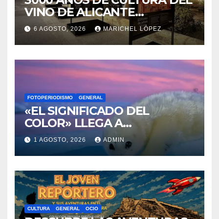
3000 AÑOS DE CULTURA DEL
VINO DE ALICANTE
RENACEN EN EL CASTILLO
6 AGOSTO, 2026
MARICHEL LÓPEZ
DE SANTA BÁRBARA
FOTOPERIODISMO
GENERAL
«EL SIGNIFICADO DEL
COLOR» LLEGA A
VILLAJOYOSA
1 AGOSTO, 2026
ADMIN