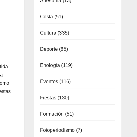
Cultura
(335)
Deporte
(65)
Enología
(119)
Eventos
(116)
Fiestas
(130)
tida
 a
Formación
(51)
 como
estas
Fotoperiodismo
(7)
Gastronomía
(173)
General
(792)