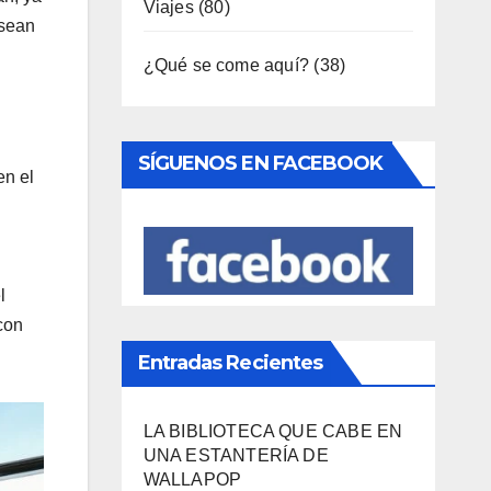
 sean
SÍGUENOS EN FACEBOOK
en el
Entradas Recientes
l
LA BIBLIOTECA QUE CABE EN
con
UNA ESTANTERÍA DE
WALLAPOP
3000 AÑOS DE CULTURA DEL
VINO DE ALICANTE RENACEN
EN EL CASTILLO DE SANTA