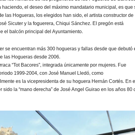
a haciendo, el deseo del máximo mandatario municipal, es que
de las Hogueras, los elegidos han sido, el artista constructor de
sé Sicuter y la foguerera, Chiqui Sánchez. El pregón está
e el balcón principal del Ayuntamiento.
er se encuentran más 300 hogueras y fallas desde que debutó 
de las Hogueras desde 2006.
arraca “Tot Bacores”, integrada únicamente por mujeres. Fue
 periodo 1999-2004, con José Manuel Lledó, como
almente es la vicepresidenta de su hoguera Hernán Cortés. En e
er sido la “mano derecha” de José Angel Guirao en los años 80 