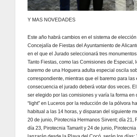
Y MAS NOVEDADES
Este año habrá cambios en el sistema de elección d
Concejalía de Fiestas del Ayuntamiento de Alican
en el que el Jurado seleccionará tres monumentos 
Tanto Fiestas, como las Comisiones de Especial, l
baremo de una Hoguera adulta especial oscila sob
correspondiente, mientras que el baremo para las 
consecuencia el jurado deberá votar dos veces. El
ser elegido por las comisiones y varía la forma e
“light” en Luceros por la reducción de la pólvora 
habitual a las 14 horas, y disparan del siguiente m
20 de junio, Pirotecnia Hermanos Sirvent; día 21, F
día 23, Pirotecnia Tamarit y 24 de junio, Pirotecnia
lanzarán desde la Playa del Cocó, serán los días: 