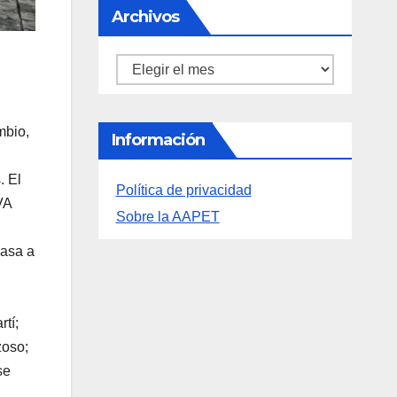
Información
Política de privacidad
Sobre la AAPET
mbio,
.
. El
VA
pasa a
rtí;
zoso;
se