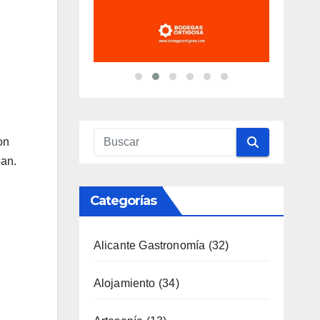
Categorías
on
oan.
Alicante Gastronomía
(32)
Alojamiento
(34)
Artesanía
(13)
Costa
(51)