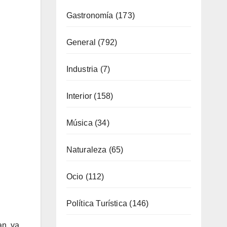
Industria
(7)
Interior
(158)
Música
(34)
Naturaleza
(65)
Ocio
(112)
Política Turística
(146)
Viajes
(80)
¿Qué se come aquí?
(38)
an, ya