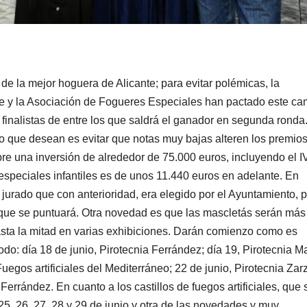
e la mejor hoguera de Alicante; para evitar polémicas, la
te y la Asociación de Fogueres Especiales han pactado este ca
finalistas de entre los que saldrá el ganador en segunda ronda
o que desean es evitar que notas muy bajas alteren los premios
re una inversión de alrededor de 75.000 euros, incluyendo el I
especiales infantiles es de unos 11.440 euros en adelante. En
 jurado que con anterioridad, era elegido por el Ayuntamiento, 
n que se puntuará. Otra novedad es que las mascletás serán más
hasta la mitad en varias exhibiciones. Darán comienzo como es
odo: día 18 de junio, Pirotecnia Ferrández; día 19, Pirotecnia Ma
uegos artificiales del Mediterráneo; 22 de junio, Pirotecnia Zar
 Ferrández. En cuanto a los castillos de fuegos artificiales, que 
25, 26, 27, 28 y 29 de junio y otra de las novedades y muy