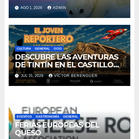
VILLAJOYOSA
AGO 1, 2026
ADMIN
CULTURA
GENERAL
OCIO
DESCUBRE LAS AVENTURAS
DE TINTÍN EN EL CASTILLO
DE SANTA BÁRBARA DE
JUL 31, 2026
VÍCTOR BERENGUER
ALICANTE
EVENTOS
GASTRONOMÍA
GENERAL
FERIAS EUROPEAS DEL
QUESO