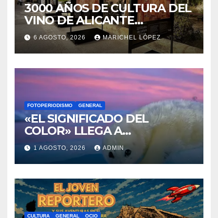
FOTOPERIODISMO
GENERAL
«EL SIGNIFICADO DEL
COLOR» LLEGA A
VILLAJOYOSA
1 AGOSTO, 2026
ADMIN
CULTURA
GENERAL
OCIO
DESCUBRE LAS AVENTURAS
DE TINTÍN EN EL CASTILLO
DE SANTA BÁRBARA DE
31 JULIO, 2026
VÍCTOR BERENGUER