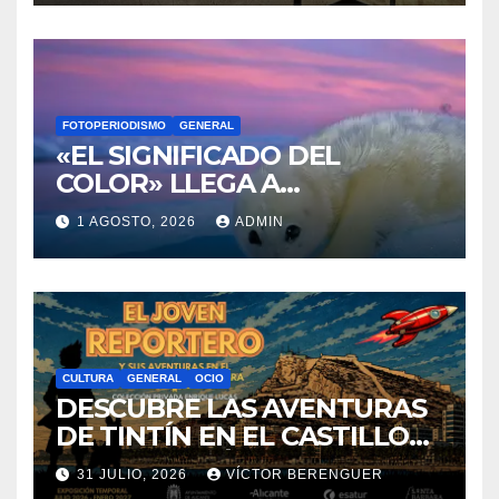
DE SANTA BÁRBARA
FOTOPERIODISMO
GENERAL
«EL SIGNIFICADO DEL
COLOR» LLEGA A
VILLAJOYOSA
1 AGOSTO, 2026
ADMIN
CULTURA
GENERAL
OCIO
DESCUBRE LAS AVENTURAS
DE TINTÍN EN EL CASTILLO
DE SANTA BÁRBARA DE