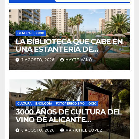
You missed
GENERAL
OCIO
LA BIBLIOTECA QUE CABE EN
UNA ESTANTERÍA DE
WALLAPOP
7 AGOSTO, 2026
MAYTE VAÑÓ
CULTURA
ENOLOGÍA
FOTOPERIODISMO
OCIO
3000 AÑOS DE CULTURA DEL
VINO DE ALICANTE
RENACEN EN EL CASTILLO
6 AGOSTO, 2026
MARICHEL LÓPEZ