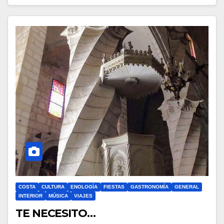
COSTA
CULTURA
ENOLOGÍA
FIESTAS
GASTRONOMÍA
GENERAL
INTERIOR
MÚSICA
VIAJES
TE NECESITO…