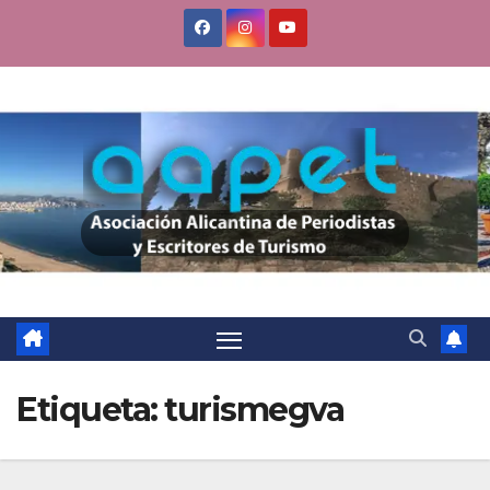
Saltar
al
contenido
Etiqueta:
turismegva