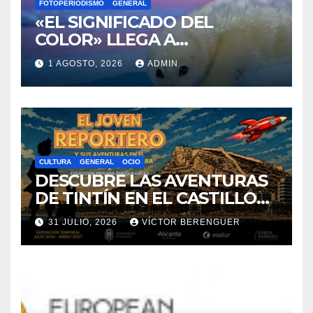
FOTOPERIODISMO
GENERAL
«EL SIGNIFICADO DEL
COLOR» LLEGA A
VILLAJOYOSA
1 AGOSTO, 2026
ADMIN
CULTURA
GENERAL
OCIO
DESCUBRE LAS AVENTURAS
DE TINTÍN EN EL CASTILLO
DE SANTA BÁRBARA DE
31 JULIO, 2026
VÍCTOR BERENGUER
ALICANTE