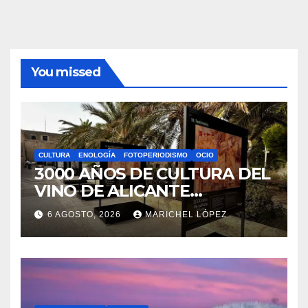
You missed
CULTURA
ENOLOGÍA
FOTOPERIODISMO
OCIO
3000 AÑOS DE CULTURA DEL
VINO DE ALICANTE
RENACEN EN EL CASTILLO
6 AGOSTO, 2026
MARICHEL LÓPEZ
DE SANTA BÁRBARA