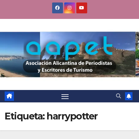
Saltar
al
contenido
Etiqueta:
harrypotter