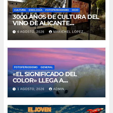
CULTURA
ENOLOGÍA
FOTOPERIODISMO
OCIO
3000 AÑOS DE CULTURA DEL
VINO DE ALICANTE
RENACEN EN EL CASTILLO
6 AGOSTO, 2026
MARICHEL LÓPEZ
DE SANTA BÁRBARA
FOTOPERIODISMO
GENERAL
«EL SIGNIFICADO DEL
COLOR» LLEGA A
VILLAJOYOSA
1 AGOSTO, 2026
ADMIN