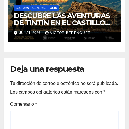
CULTURA
GENERAL
OCIO
DESCUBRE LAS AVENTURAS
DE TINTÍN EN EL CASTILLO
DE SANTA BÁRBARA DE
JUL 31, 2026
VÍCTOR BERENGUER
ALICANTE
Deja una respuesta
Tu dirección de correo electrónico no será publicada.
Los campos obligatorios están marcados con
*
Comentario
*