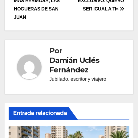
MÁS HERMOSA, LAS
EXCLUSIVO. QUIERO
de
HOGUERAS DE SAN
SER IGUAL A TI»
entradas
JUAN
Por
Damián Uclés
Fernández
Jubilado, escritor y viajero
Entrada relacionada