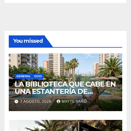
You missed
GENERAL
OCIO
LA BIBLIOTECA QUE CABE EN
UNA ESTANTERÍA DE
WALLAPOP
7 AGOSTO, 2026
MAYTE VAÑÓ