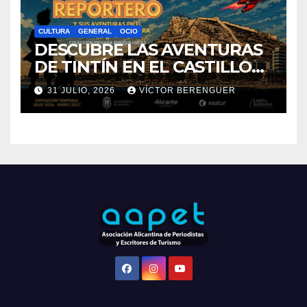
CULTURA
GENERAL
OCIO
DESCUBRE LAS AVENTURAS
DE TINTÍN EN EL CASTILLO
DE SANTA BÁRBARA DE
31 JULIO, 2026
VÍCTOR BERENGUER
ALICANTE