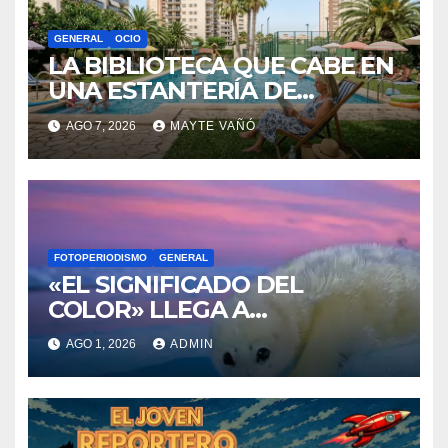
GENERAL
OCIO
LA BIBLIOTECA QUE CABE EN
UNA ESTANTERÍA DE
WALLAPOP
AGO 7, 2026
MAYTE VAÑÓ
FOTOPERIODISMO
GENERAL
«EL SIGNIFICADO DEL
COLOR» LLEGA A
VILLAJOYOSA
AGO 1, 2026
ADMIN