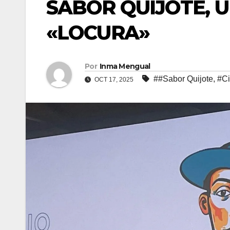
SABOR QUIJOTE, 
«LOCURA»
Por
Inma Mengual
##Sabor Quijote
,
#Ci
OCT 17, 2025