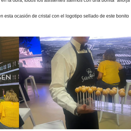
n la obra, todos los asistentes salimos con una bonita “alforja
n esta ocasión de cristal con el logotipo sellado de este bonito