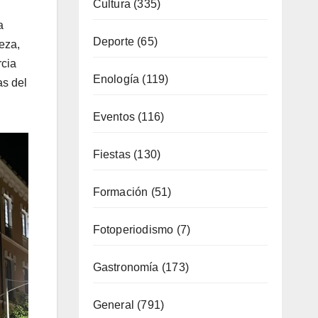
Cultura
(335)
a
Deporte
(65)
eza,
rcia
Enología
(119)
as del
Eventos
(116)
Fiestas
(130)
Formación
(51)
Fotoperiodismo
(7)
Gastronomía
(173)
General
(791)