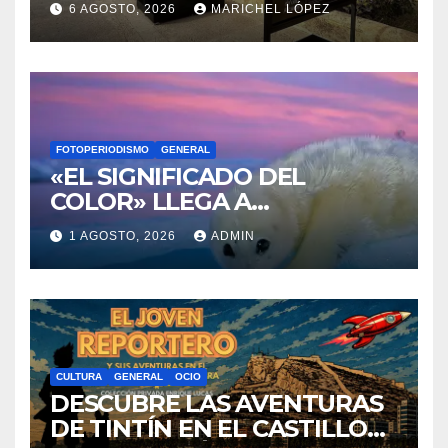
«EL SIGNIFICADO DEL
COLOR» LLEGA A
VILLAJOYOSA
1 AGOSTO, 2026
ADMIN
CULTURA
GENERAL
OCIO
DESCUBRE LAS AVENTURAS
DE TINTÍN EN EL CASTILLO
DE SANTA BÁRBARA DE
31 JULIO, 2026
VÍCTOR BERENGUER
ALICANTE
EVENTOS
GASTRONOMÍA
GENERAL