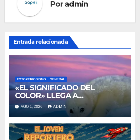
Por
admin
Entrada relacionada
FOTOPERIODISMO
GENERAL
«EL SIGNIFICADO DEL
COLOR» LLEGA A
VILLAJOYOSA
AGO 1, 2026
ADMIN