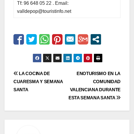
Tf: 96 648 05 22 . Email:
valldepop@touristinfo.net
Navegación
LA COCINA DE
ENOTURISMO EN LA
CUARESMA Y SEMANA
COMUNIDAD
de
SANTA
VALENCIANA DURANTE
entradas
ESTA SEMANA SANTA