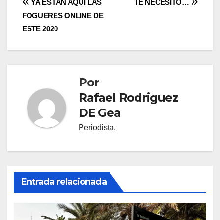
Navegación
YA ESTÁN AQUÍ LAS
TE NECESITO…
FOGUERES ONLINE DE
de
ESTE 2020
entradas
Por
Rafael Rodriguez
DE Gea
Periodista.
Entrada relacionada