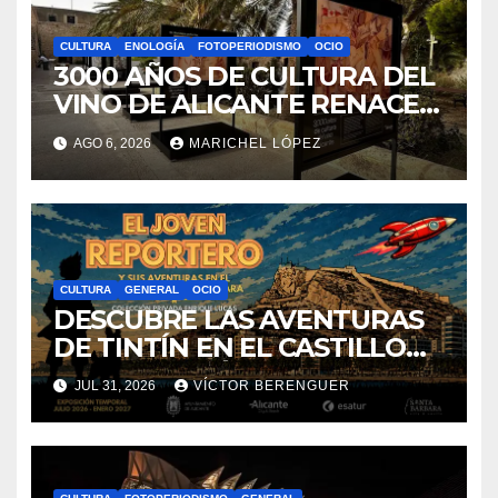
CULTURA
ENOLOGÍA
FOTOPERIODISMO
OCIO
3000 AÑOS DE CULTURA DEL
VINO DE ALICANTE RENACEN
EN EL CASTILLO DE SANTA
AGO 6, 2026
MARICHEL LÓPEZ
BÁRBARA
CULTURA
GENERAL
OCIO
DESCUBRE LAS AVENTURAS
DE TINTÍN EN EL CASTILLO
DE SANTA BÁRBARA DE
JUL 31, 2026
VÍCTOR BERENGUER
ALICANTE