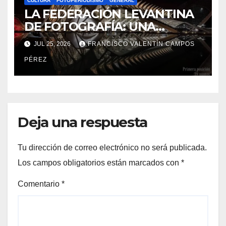
CULTURA
FOTOPERIODISMO
GENERAL
LA FEDERACIÓN LEVANTINA
DE FOTOGRAFÍA: UNA
MIRADA COMPARTIDA
JUL 25, 2026
FRANCISCO VALENTÍN CAMPOS
SOBRE NUESTRO
PÉREZ
TERRITORIO.
Deja una respuesta
Tu dirección de correo electrónico no será publicada.
Los campos obligatorios están marcados con
*
Comentario
*