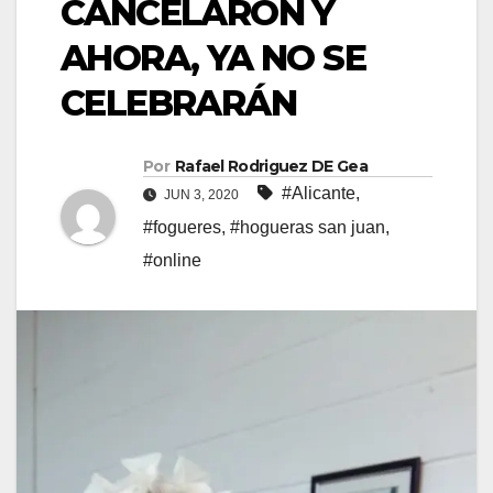
CANCELARON Y
AHORA, YA NO SE
CELEBRARÁN
Por
Rafael Rodriguez DE Gea
#Alicante
,
JUN 3, 2020
#fogueres
,
#hogueras san juan
,
#online