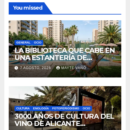
You missed
GENERAL
OCIO
LA BIBLIOTECA QUE CABE EN
UNA ESTANTERÍA DE
WALLAPOP
7 AGOSTO, 2026
MAYTE VAÑÓ
CULTURA
ENOLOGÍA
FOTOPERIODISMO
OCIO
3000 AÑOS DE CULTURA DEL
VINO DE ALICANTE