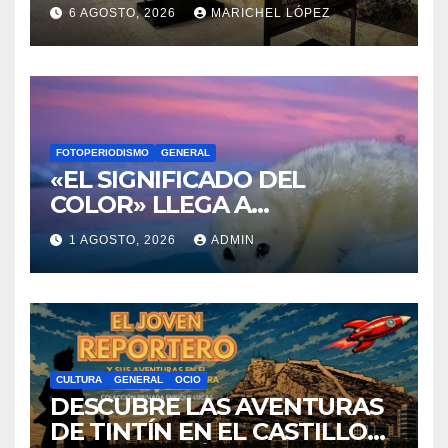
RENACEN EN EL CASTILLO
6 AGOSTO, 2026
MARICHEL LÓPEZ
DE SANTA BÁRBARA
FOTOPERIODISMO
GENERAL
«EL SIGNIFICADO DEL
COLOR» LLEGA A
VILLAJOYOSA
1 AGOSTO, 2026
ADMIN
CULTURA
GENERAL
OCIO
DESCUBRE LAS AVENTURAS
DE TINTÍN EN EL CASTILLO