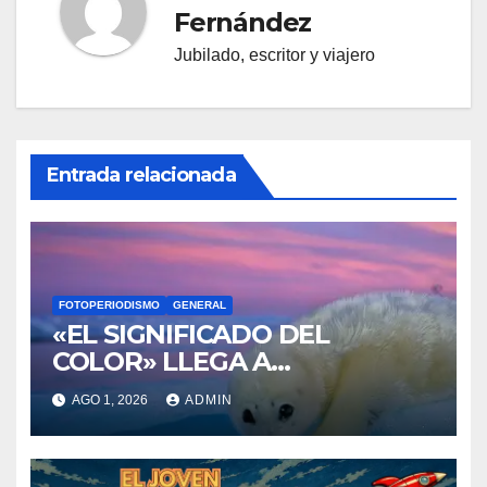
Fernández
Jubilado, escritor y viajero
Entrada relacionada
FOTOPERIODISMO
GENERAL
«EL SIGNIFICADO DEL
COLOR» LLEGA A
VILLAJOYOSA
AGO 1, 2026
ADMIN