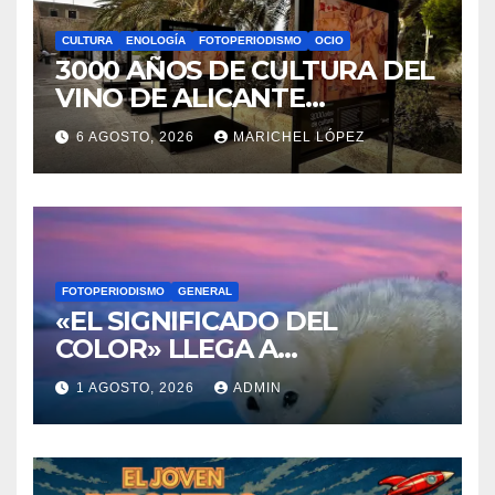
CULTURA
ENOLOGÍA
FOTOPERIODISMO
OCIO
3000 AÑOS DE CULTURA DEL
VINO DE ALICANTE
RENACEN EN EL CASTILLO
6 AGOSTO, 2026
MARICHEL LÓPEZ
DE SANTA BÁRBARA
FOTOPERIODISMO
GENERAL
«EL SIGNIFICADO DEL
COLOR» LLEGA A
VILLAJOYOSA
1 AGOSTO, 2026
ADMIN