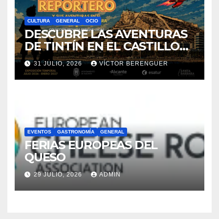
CULTURA
GENERAL
OCIO
DESCUBRE LAS AVENTURAS
DE TINTÍN EN EL CASTILLO
DE SANTA BÁRBARA DE
31 JULIO, 2026
VÍCTOR BERENGUER
ALICANTE
EVENTOS
GASTRONOMÍA
GENERAL
FERIAS EUROPEAS DEL
QUESO
29 JULIO, 2026
ADMIN