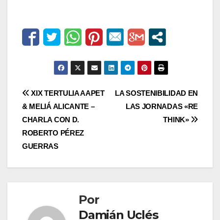
Navegación
XIX TERTULIA AAPET
LA SOSTENIBILIDAD EN
& MELIÁ ALICANTE –
LAS JORNADAS «RE
de
CHARLA CON D.
THINK»
entradas
ROBERTO PÉREZ
GUERRAS
Por
Damián Uclés