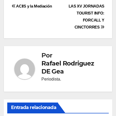
Navegación
ACIIS y la Mediación
LAS XV JORNADAS
TOURIST INFO:
de
FORCALL Y
entradas
CINCTORRES
Por
Rafael Rodriguez
DE Gea
Periodista.
Entrada relacionada