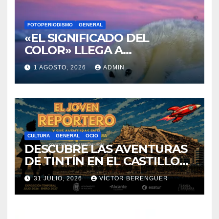
«EL SIGNIFICADO DEL
COLOR» LLEGA A
VILLAJOYOSA
1 AGOSTO, 2026
ADMIN
CULTURA
GENERAL
OCIO
DESCUBRE LAS AVENTURAS
DE TINTÍN EN EL CASTILLO
DE SANTA BÁRBARA DE
31 JULIO, 2026
VÍCTOR BERENGUER
ALICANTE
EVENTOS
GASTRONOMÍA
GENERAL