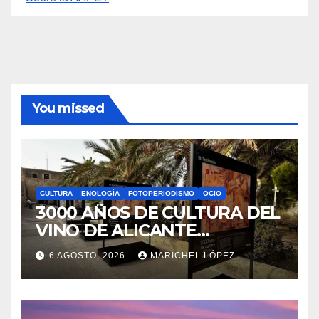
You missed
CULTURA
ENOLOGÍA
FOTOPERIODISMO
OCIO
3000 AÑOS DE CULTURA DEL
VINO DE ALICANTE
RENACEN EN EL CASTILLO
6 AGOSTO, 2026
MARICHEL LÓPEZ
DE SANTA BÁRBARA
FOTOPERIODISMO
GENERAL