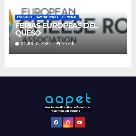
FERIAS EUROPEAS DEL
QUESO
29 JULIO, 2026
ADMIN
Funciona gracias a WordPress
|
Tema: Newsup de
Themeansar