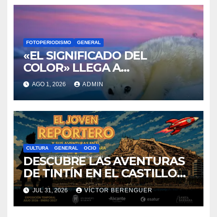
FOTOPERIODISMO
GENERAL
«EL SIGNIFICADO DEL
COLOR» LLEGA A
VILLAJOYOSA
AGO 1, 2026
ADMIN
CULTURA
GENERAL
OCIO
DESCUBRE LAS AVENTURAS
DE TINTÍN EN EL CASTILLO
DE SANTA BÁRBARA DE
JUL 31, 2026
VÍCTOR BERENGUER
ALICANTE