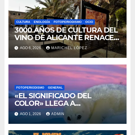
CULTURA
ENOLOGÍA
FOTOPERIODISMO
OCIO
3000 AÑOS DE CULTURA DEL
VINO DE ALICANTE RENACEN
EN EL CASTILLO DE SANTA
AGO 6, 2026
MARICHEL LÓPEZ
BÁRBARA
FOTOPERIODISMO
GENERAL
«EL SIGNIFICADO DEL
COLOR» LLEGA A
VILLAJOYOSA
AGO 1, 2026
ADMIN