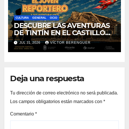
CULTURA
GENERAL
OCIO
DESCUBRE LAS AVENTURAS
DE TINTÍN EN EL CASTILLO
DE SANTA BÁRBARA DE
JUL 31, 2026
VÍCTOR BERENGUER
ALICANTE
Deja una respuesta
Tu dirección de correo electrónico no será publicada.
Los campos obligatorios están marcados con
*
Comentario
*