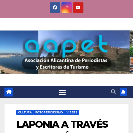
Saltar
al
contenido
CULTURA
FOTOPERIODISMO
VIAJES
LAPONIA A TRAVÉS