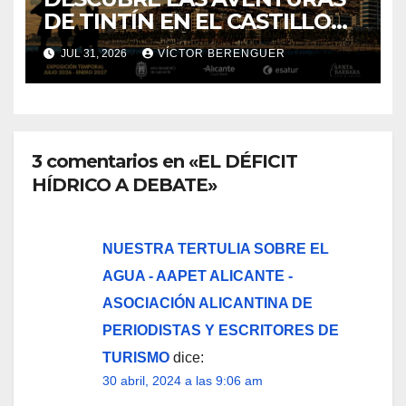
DE TINTÍN EN EL CASTILLO
DE SANTA BÁRBARA DE
JUL 31, 2026
VÍCTOR BERENGUER
ALICANTE
3 comentarios en «EL DÉFICIT
HÍDRICO A DEBATE»
NUESTRA TERTULIA SOBRE EL
AGUA - AAPET ALICANTE -
ASOCIACIÓN ALICANTINA DE
PERIODISTAS Y ESCRITORES DE
TURISMO
dice:
30 abril, 2024 a las 9:06 am