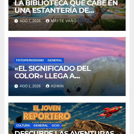
LA BIBLIOTECA QUE CABE EN
UNA ESTANTERÍA DE
WALLAPOP
AGO 7, 2026
MAYTE VAÑÓ
FOTOPERIODISMO
GENERAL
«EL SIGNIFICADO DEL
COLOR» LLEGA A
VILLAJOYOSA
AGO 1, 2026
ADMIN
CULTURA
GENERAL
OCIO
DESCUBRE LAS AVENTURAS