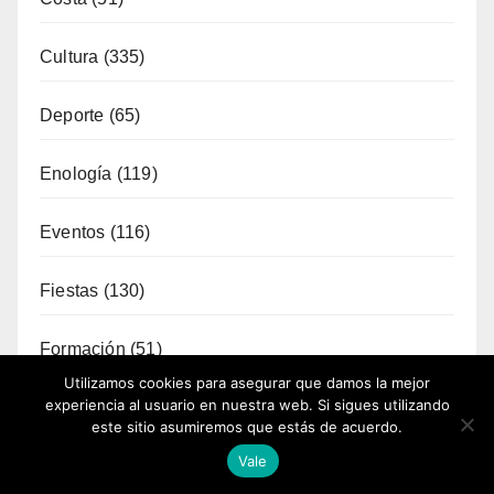
Cultura
(335)
Deporte
(65)
Enología
(119)
Eventos
(116)
Fiestas
(130)
Formación
(51)
Utilizamos cookies para asegurar que damos la mejor
experiencia al usuario en nuestra web. Si sigues utilizando
Fotoperiodismo
(7)
este sitio asumiremos que estás de acuerdo.
Vale
Gastronomía
(173)