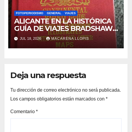
FOTOPERIODISMO
GENERAL
VIAJES
ALICANTE EN LA HISTÓRICA
GUÍA DE VIAJES BRADSHAW.
¿Sabías que Alicante aparece
JUL 18, 2026
MACARENA LLOPIS
en la primera guía de
ferrocarriles europeos de
principios del siglo XIX?
Deja una respuesta
Tu dirección de correo electrónico no será publicada.
Los campos obligatorios están marcados con
*
Comentario
*