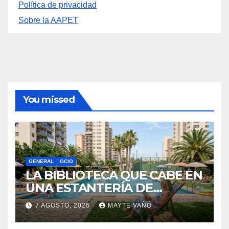
Política de privacidad
Sobre la AAPET
You missed
GENERAL
OCIO
LA BIBLIOTECA QUE CABE EN
UNA ESTANTERÍA DE
WALLAPOP
7 AGOSTO, 2026
MAYTE VAÑÓ