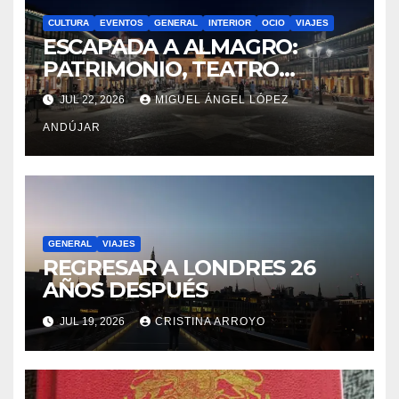
CULTURA
EVENTOS
GENERAL
INTERIOR
OCIO
VIAJES
ESCAPADA A ALMAGRO:
PATRIMONIO, TEATRO
CLÁSICO Y GASTRONOMÍA
JUL 22, 2026
MIGUEL ÁNGEL LÓPEZ
ANDÚJAR
GENERAL
VIAJES
REGRESAR A LONDRES 26
AÑOS DESPUÉS
JUL 19, 2026
CRISTINA ARROYO