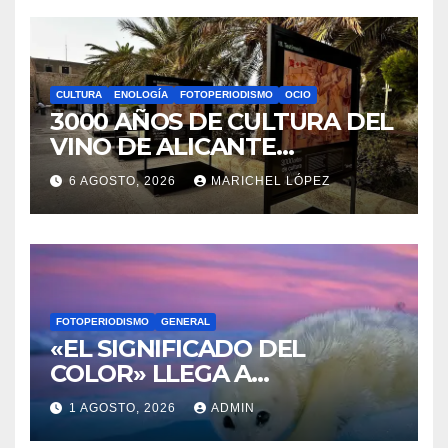
CULTURA
ENOLOGÍA
FOTOPERIODISMO
OCIO
3000 AÑOS DE CULTURA DEL
VINO DE ALICANTE
RENACEN EN EL CASTILLO
6 AGOSTO, 2026
MARICHEL LÓPEZ
DE SANTA BÁRBARA
FOTOPERIODISMO
GENERAL
«EL SIGNIFICADO DEL
COLOR» LLEGA A
VILLAJOYOSA
1 AGOSTO, 2026
ADMIN