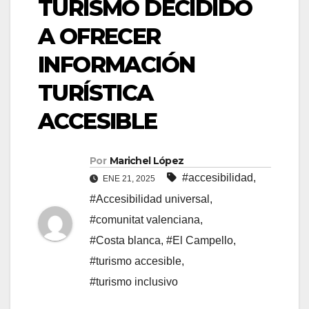
TURISMO DECIDIDO
A OFRECER
INFORMACIÓN
TURÍSTICA
ACCESIBLE
Por
Marichel López
#accesibilidad
,
ENE 21, 2025
#Accesibilidad universal
,
#comunitat valenciana
,
#Costa blanca
,
#El Campello
,
#turismo accesible
,
#turismo inclusivo