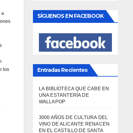
Viajes
(80)
 a
¿Qué se come aquí?
(38)
iones
SÍGUENOS EN FACEBOOK
s
n
r los
Entradas Recientes
o
LA BIBLIOTECA QUE CABE EN
UNA ESTANTERÍA DE
WALLAPOP