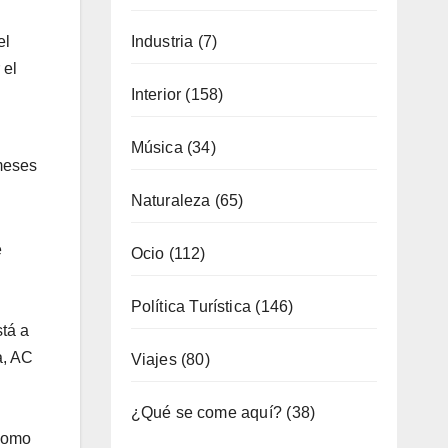
Gastronomía
(173)
el
 el
General
(792)
Industria
(7)
 meses
Interior
(158)
Música
(34)
e
Naturaleza
(65)
stá a
Ocio
(112)
a, AC
Política Turística
(146)
como