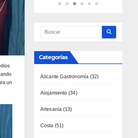
edios
anando
ara un
Categorías
Alicante Gastronomía
(32)
Alojamiento
(34)
Artesanía
(13)