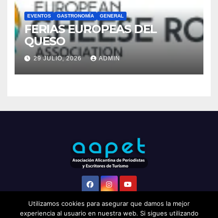
DE TINTÍN EN EL CASTILLO
DE SANTA BÁRBARA DE
31 JULIO, 2026
VÍCTOR BERENGUER
ALICANTE
EVENTOS
GASTRONOMÍA
GENERAL
FERIAS EUROPEAS DEL
QUESO
29 JULIO, 2026
ADMIN
Utilizamos cookies para asegurar que damos la mejor
experiencia al usuario en nuestra web. Si sigues utilizando