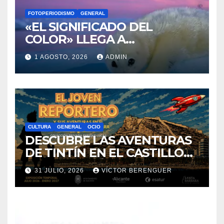
VINO DE ALICANTE
RENACEN EN EL CASTILLO
6 AGOSTO, 2026
MARICHEL LÓPEZ
DE SANTA BÁRBARA
FOTOPERIODISMO
GENERAL
«EL SIGNIFICADO DEL
COLOR» LLEGA A
VILLAJOYOSA
1 AGOSTO, 2026
ADMIN
CULTURA
GENERAL
OCIO
DESCUBRE LAS AVENTURAS