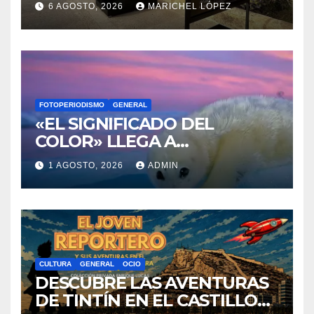
RENACEN EN EL CASTILLO
6 AGOSTO, 2026
MARICHEL LÓPEZ
DE SANTA BÁRBARA
FOTOPERIODISMO
GENERAL
«EL SIGNIFICADO DEL
COLOR» LLEGA A
VILLAJOYOSA
1 AGOSTO, 2026
ADMIN
CULTURA
GENERAL
OCIO
DESCUBRE LAS AVENTURAS
DE TINTÍN EN EL CASTILLO