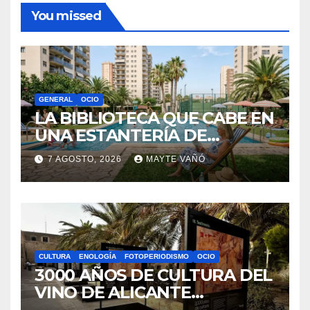
You missed
GENERAL
OCIO
LA BIBLIOTECA QUE CABE EN
UNA ESTANTERÍA DE
WALLAPOP
7 AGOSTO, 2026
MAYTE VAÑÓ
CULTURA
ENOLOGÍA
FOTOPERIODISMO
OCIO
3000 AÑOS DE CULTURA DEL
VINO DE ALICANTE