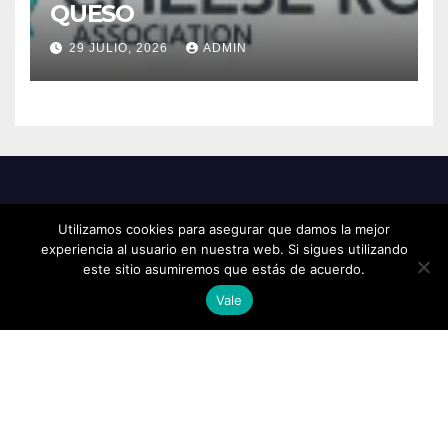
QUESO
29 JULIO, 2026
ADMIN
Utilizamos cookies para asegurar que damos la mejor
experiencia al usuario en nuestra web. Si sigues utilizando
este sitio asumiremos que estás de acuerdo.
Vale
Funciona gracias a WordPress
|
Tema: Newsup de
Themeansar