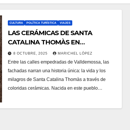
CULTURA
POLÍTICA TURÍSTICA
VIAJES
LAS CERÁMICAS DE SANTA
CATALINA THOMÀS EN
VALLDEMOSSA: FE, ARTE Y
8 OCTUBRE, 2025
MARICHEL LÓPEZ
ATRACTIVO TURÍSTICO EN LA
Entre las calles empedradas de Valldemossa, las
SERRA DE TRAMUNTANA
fachadas narran una historia única: la vida y los
milagros de Santa Catalina Thomàs a través de
coloridas cerámicas. Nacida en este pueblo…