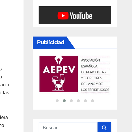
Publicidad
s
 a
pacio
arlas
iera
mo