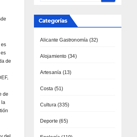
Categorías
sde
Alicante Gastronomía
(32)
 es
 es
Alojamiento
(34)
ada de
Artesanía
(13)
DEF,
Costa
(51)
e de
 la
Cultura
(335)
tión
Deporte
(65)
Enología
(119)
y del