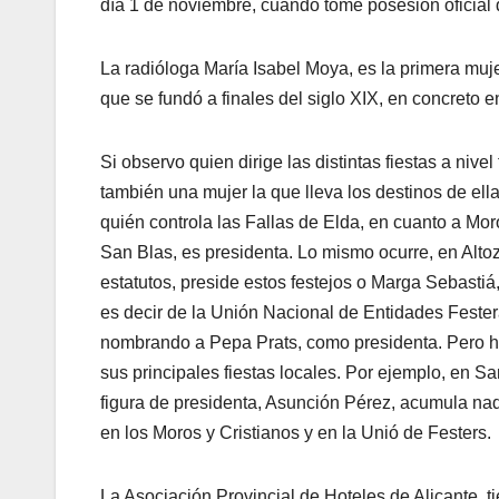
día 1 de noviembre, cuando tome posesión oficial 
La radióloga María Isabel Moya, es la primera muj
que se fundó a finales del siglo XIX, en concreto e
Si observo quien dirige las distintas fiestas a niv
también una mujer la que lleva los destinos de ellas
quién controla las Fallas de Elda, en cuanto a Mor
San Blas, es presidenta. Lo mismo ocurre, en Alt
estatutos, preside estos festejos o Marga Sebastiá
es decir de la Unión Nacional de Entidades Fester
nombrando a Pepa Prats, como presidenta. Pero hay
sus principales fiestas locales. Por ejemplo, en S
figura de presidenta, Asunción Pérez, acumula na
en los Moros y Cristianos y en la Unió de Festers.
La Asociación Provincial de Hoteles de Alicante, t