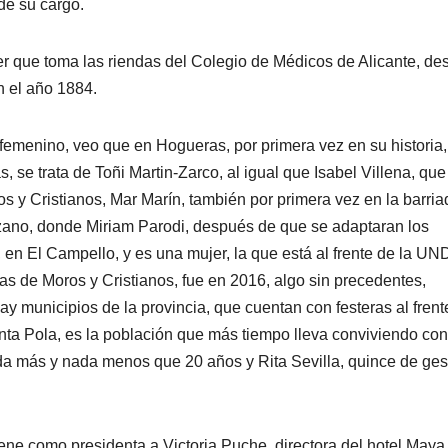
de su cargo.
er que toma las riendas del Colegio de Médicos de Alicante, de
n el año 1884.
el femenino, veo que en Hogueras, por primera vez en su historia,
, se trata de Toñi Martin-Zarco, al igual que Isabel Villena, que
os y Cristianos, Mar Marín, también por primera vez en la barri
ozano, donde Miriam Parodi, después de que se adaptaran los
, en El Campello, y es una mujer, la que está al frente de la UN
as de Moros y Cristianos, fue en 2016, algo sin precedentes,
 municipios de la provincia, que cuentan con festeras al frent
anta Pola, es la población que más tiempo lleva conviviendo con
da más y nada menos que 20 años y Rita Sevilla, quince de ges
iene como presidenta a Victoria Puche, directora del hotel Maya 