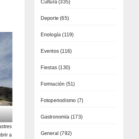
Cultura
(335)
Deporte
(65)
Enología
(119)
Eventos
(116)
Fiestas
(130)
Formación
(51)
Fotoperiodismo
(7)
Gastronomía
(173)
ustres
General
(792)
brir a