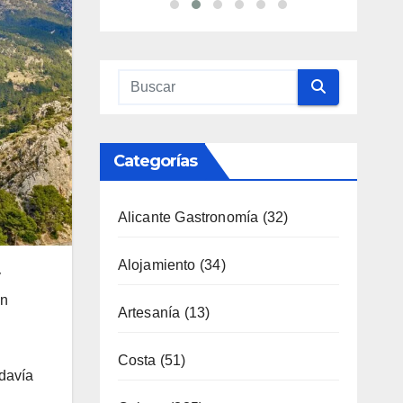
Categorías
Alicante Gastronomía
(32)
Alojamiento
(34)
y
en
Artesanía
(13)
Costa
(51)
odavía