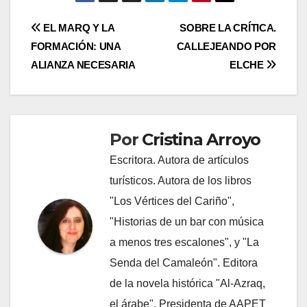
Navegación
EL MARQ Y LA
SOBRE LA CRÍTICA.
FORMACIÓN: UNA
CALLEJEANDO POR
de
ALIANZA NECESARIA
ELCHE
entradas
Por
Cristina Arroyo
Escritora. Autora de artículos
turísticos. Autora de los libros
"Los Vértices del Cariño",
"Historias de un bar con música
a menos tres escalones", y "La
Senda del Camaleón". Editora
de la novela histórica "Al-Azraq,
el árabe". Presidenta de AAPET