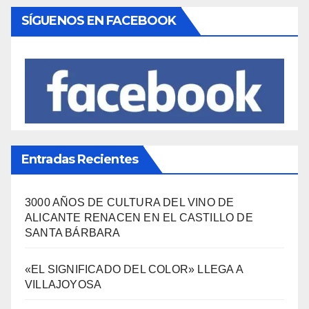
Política Turística
(146)
Viajes
(80)
¿Qué se come aquí?
(38)
SÍGUENOS EN FACEBOOK
Entradas Recientes