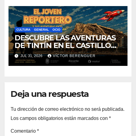
CULTURA
GENERAL
OCIO
DESCUBRE LAS AVENTURAS
DE TINTÍN EN EL CASTILLO
DE SANTA BÁRBARA DE
JUL 31, 2026
VÍCTOR BERENGUER
ALICANTE
Deja una respuesta
Tu dirección de correo electrónico no será publicada.
Los campos obligatorios están marcados con
*
Comentario
*