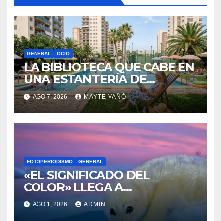
GENERAL
OCIO
LA BIBLIOTECA QUE CABE EN
UNA ESTANTERÍA DE
WALLAPOP
AGO 7, 2026
MAYTE VAÑÓ
FOTOPERIODISMO
GENERAL
«EL SIGNIFICADO DEL
COLOR» LLEGA A
VILLAJOYOSA
AGO 1, 2026
ADMIN