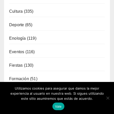
Cultura
(335)
Deporte
(65)
Enología
(119)
Eventos
(116)
Fiestas
(130)
Formación
(51)
Utilizamos cookies para asegurar que damos la mejor
Fotoperiodismo
(7)
experiencia al usuario en nuestra web. Si sigues utilizando
este sitio asumiremos que estás de acuerdo.
Gastronomía
(173)
Vale