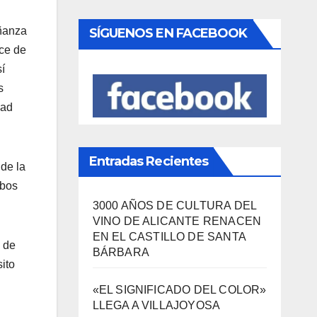
Viajes
(80)
eñanza
¿Qué se come aquí?
(38)
ace de
í
s
SÍGUENOS EN FACEBOOK
dad
 de la
mbos
Entradas Recientes
 de
ito
3000 AÑOS DE CULTURA DEL
VINO DE ALICANTE RENACEN
EN EL CASTILLO DE SANTA