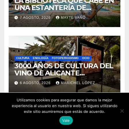
LA BIBLIOTECA QUE CABE EN
UNA ESTANTERÍA DE
WALLAPOP
7 AGOSTO, 2026
MAYTE VAÑÓ
CULTURA
ENOLOGÍA
FOTOPERIODISMO
OCIO
3000 AÑOS DE CULTURA DEL
VINO DE ALICANTE
RENACEN EN EL CASTILLO
6 AGOSTO, 2026
MARICHEL LÓPEZ
DE SANTA BÁRBARA
Utilizamos cookies para asegurar que damos la mejor
experiencia al usuario en nuestra web. Si sigues utilizando
este sitio asumiremos que estás de acuerdo.
Vale
FOTOPERIODISMO
GENERAL