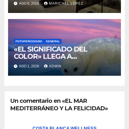
EN EL CASTILLO DE SANTA
AGO 6, 2026
MARICHEL LÓPEZ
BÁRBARA
FOTOPERIODISMO
GENERAL
«EL SIGNIFICADO DEL
COLOR» LLEGA A
VILLAJOYOSA
AGO 1, 2026
ADMIN
Un comentario en «EL MAR
MEDITERRÁNEO Y LA FELICIDAD»
COSTA BLANCA WELLNESS