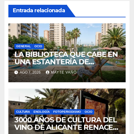
Entrada relacionada
GENERAL
OCIO
LA BIBLIOTECA QUE CABE EN
UNA ESTANTERÍA DE
WALLAPOP
AGO 7, 2026
MAYTE VAÑÓ
CULTURA
ENOLOGÍA
FOTOPERIODISMO
OCIO
3000 AÑOS DE CULTURA DEL
VINO DE ALICANTE RENACEN