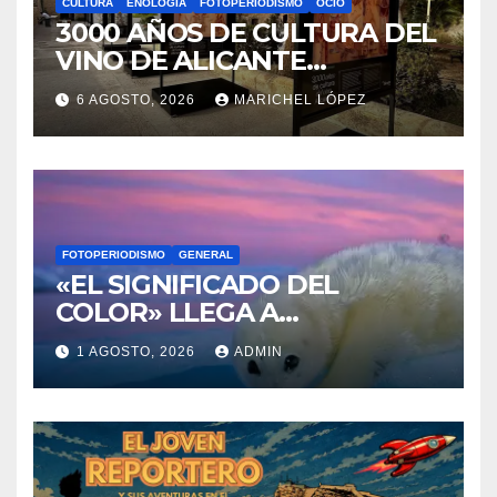
CULTURA
ENOLOGÍA
FOTOPERIODISMO
OCIO
3000 AÑOS DE CULTURA DEL
VINO DE ALICANTE
RENACEN EN EL CASTILLO
6 AGOSTO, 2026
MARICHEL LÓPEZ
DE SANTA BÁRBARA
FOTOPERIODISMO
GENERAL
«EL SIGNIFICADO DEL
COLOR» LLEGA A
VILLAJOYOSA
1 AGOSTO, 2026
ADMIN