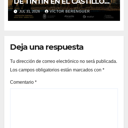
DE TINTÍN EN EL CASTILLO
DE SANTA BÁRBARA DE
JUL 31, 2026
VÍCTOR BERENGUER
ALICANTE
Deja una respuesta
Tu dirección de correo electrónico no será publicada.
Los campos obligatorios están marcados con
*
Comentario
*