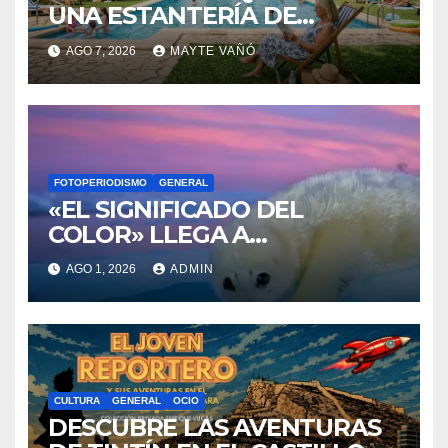
UNA ESTANTERÍA DE
WALLAPOP
AGO 7, 2026
MAYTE VAÑÓ
FOTOPERIODISMO
GENERAL
«EL SIGNIFICADO DEL
COLOR» LLEGA A
VILLAJOYOSA
AGO 1, 2026
ADMIN
CULTURA
GENERAL
OCIO
DESCUBRE LAS AVENTURAS