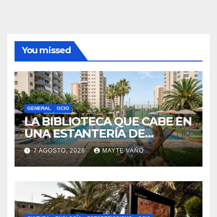
You missed
GENERAL
OCIO
LA BIBLIOTECA QUE CABE EN
UNA ESTANTERÍA DE
WALLAPOP
7 AGOSTO, 2026
MAYTE VAÑÓ