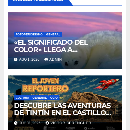
FOTOPERIODISMO
GENERAL
«EL SIGNIFICADO DEL
COLOR» LLEGA A
VILLAJOYOSA
AGO 1, 2026
ADMIN
CULTURA
GENERAL
OCIO
DESCUBRE LAS AVENTURAS
DE TINTÍN EN EL CASTILLO
DE SANTA BÁRBARA DE
JUL 31, 2026
VÍCTOR BERENGUER
ALICANTE