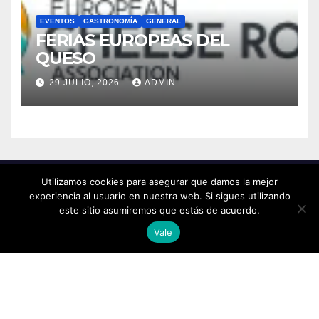
EVENTOS
GASTRONOMÍA
GENERAL
FERIAS EUROPEAS DEL
QUESO
29 JULIO, 2026
ADMIN
Utilizamos cookies para asegurar que damos la mejor
experiencia al usuario en nuestra web. Si sigues utilizando
este sitio asumiremos que estás de acuerdo.
Vale