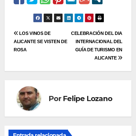
Navegación
LOS VINOS DE
CELEBRACIÓN DEL DIA
ALICANTE SE VISTEN DE
INTERNACIONAL DEL
de
ROSA
GUÍA DE TURISMO EN
entradas
ALICANTE
Por
Felipe Lozano
Entrada relacionada