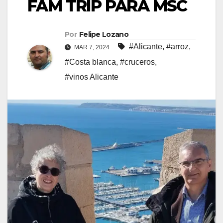
FAM TRIP PARA MSC
Por
Felipe Lozano
#Alicante
,
#arroz
,
MAR 7, 2024
#Costa blanca
,
#cruceros
,
#vinos Alicante