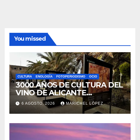
You missed
CULTURA
ENOLOGÍA
FOTOPERIODISMO
OCIO
3000 AÑOS DE CULTURA DEL
VINO DE ALICANTE
RENACEN EN EL CASTILLO
6 AGOSTO, 2026
MARICHEL LÓPEZ
DE SANTA BÁRBARA