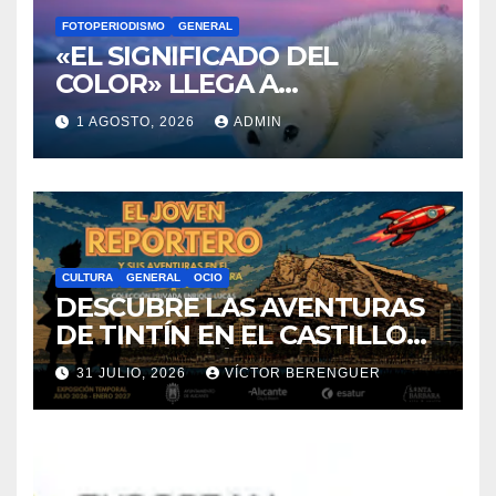
FOTOPERIODISMO
GENERAL
«EL SIGNIFICADO DEL
COLOR» LLEGA A
VILLAJOYOSA
1 AGOSTO, 2026
ADMIN
CULTURA
GENERAL
OCIO
DESCUBRE LAS AVENTURAS
DE TINTÍN EN EL CASTILLO
DE SANTA BÁRBARA DE
31 JULIO, 2026
VÍCTOR BERENGUER
ALICANTE