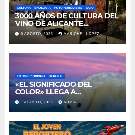
DE SANTA BÁRBARA
FOTOPERIODISMO
GENERAL
«EL SIGNIFICADO DEL
COLOR» LLEGA A
VILLAJOYOSA
1 AGOSTO, 2026
ADMIN
CULTURA
GENERAL
OCIO
DESCUBRE LAS AVENTURAS
DE TINTÍN EN EL CASTILLO
DE SANTA BÁRBARA DE
31 JULIO, 2026
VÍCTOR BERENGUER