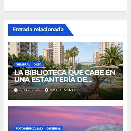
Entrada relacionada
GENERAL
OCIO
LA BIBLIOTECA QUE CABE EN
UNA ESTANTERÍA DE
WALLAPOP
AGO 7, 2026
MAYTE VAÑÓ
FOTOPERIODISMO
GENERAL