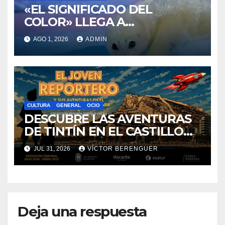
«EL SIGNIFICADO DEL
COLOR» LLEGA A
VILLAJOYOSA
AGO 1, 2026
ADMIN
CULTURA
GENERAL
OCIO
DESCUBRE LAS AVENTURAS
DE TINTÍN EN EL CASTILLO
DE SANTA BÁRBARA DE
JUL 31, 2026
VÍCTOR BERENGUER
ALICANTE
Deja una respuesta