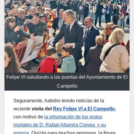
Felipe VI saludando a las puertas del Ayuntamiento de El
Campello
Seguramente, habréis tenido noticias de la
reciente
visita del
Rey Felipe VI a El Campello
,
con motivo de
la inhumación de los restos
mortales de D. Rafael Altamira Crevea y su
esposa
. Quizás para muchas personas, la figura