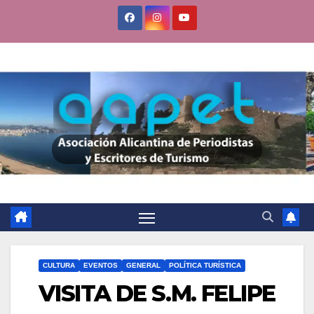
Saltar
al
contenido
CULTURA
EVENTOS
GENERAL
POLÍTICA TURÍSTICA
VISITA DE S.M. FELIPE