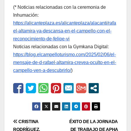
(* Noticias relacionadas con la ceremonia de
Inhumación:
https://alicanteplaza.es/alicanteplaza/alacanti/rafa
el-altamira-ya-descansa-en-el-campello-con-el-
reconocimiento-de-felipe-vi
Noticias relacionadas con la Gymkana Digital:
https://blog.elcampelloturismo.com/2025/02/06/el-
mensaje-de-d-rafael-altamira-crevea-oculto-en-el-
campello-ven-a-descubrirlo/
)
Navegación
CRISTINA
ÉXITO DE LA JORNADA
RODRÍGUEZ,
DE TRABAJO DE APHA