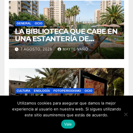
GENERAL
OCIO
LA BIBLIOTECA QUE CABE EN
UNA ESTANTERÍA DE
WALLAPOP
7 AGOSTO, 2026
MAYTE VAÑÓ
CULTURA
ENOLOGÍA
FOTOPERIODISMO
OCIO
3000 AÑOS DE CULTURA DEL
Utilizamos cookies para asegurar que damos la mejor
VINO DE ALICANTE
experiencia al usuario en nuestra web. Si sigues utilizando
RENACEN EN EL CASTILLO
este sitio asumiremos que estás de acuerdo.
6 AGOSTO, 2026
MARICHEL LÓPEZ
DE SANTA BÁRBARA
Vale