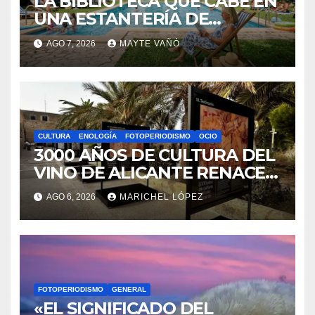
LA BIBLIOTECA QUE CABE EN
UNA ESTANTERÍA DE
WALLAPOP
AGO 7, 2026
MAYTE VAÑÓ
CULTURA
ENOLOGÍA
FOTOPERIODISMO
OCIO
3000 AÑOS DE CULTURA DEL
VINO DE ALICANTE RENACEN
EN EL CASTILLO DE SANTA
AGO 6, 2026
MARICHEL LÓPEZ
BÁRBARA
FOTOPERIODISMO
GENERAL
«EL SIGNIFICADO DEL