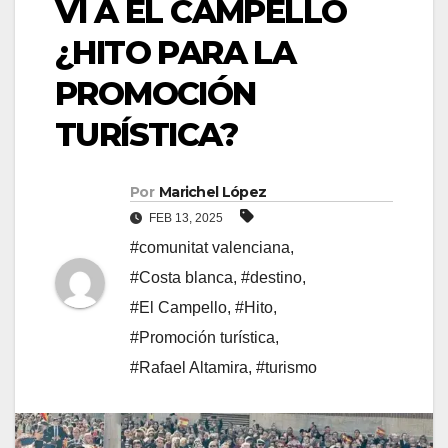
VI A EL CAMPELLO
¿HITO PARA LA
PROMOCIÓN
TURÍSTICA?
Por
Marichel López
FEB 13, 2025
#comunitat valenciana
,
#Costa blanca
,
#destino
,
#El Campello
,
#Hito
,
#Promoción turística
,
#Rafael Altamira
,
#turismo