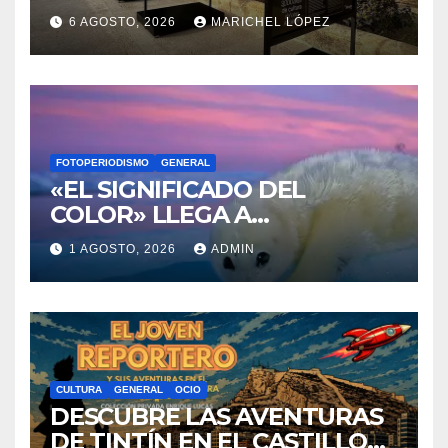
RENACEN EN EL CASTILLO
6 AGOSTO, 2026
MARICHEL LÓPEZ
DE SANTA BÁRBARA
FOTOPERIODISMO
GENERAL
«EL SIGNIFICADO DEL
COLOR» LLEGA A
VILLAJOYOSA
1 AGOSTO, 2026
ADMIN
CULTURA
GENERAL
OCIO
DESCUBRE LAS AVENTURAS
DE TINTÍN EN EL CASTILLO