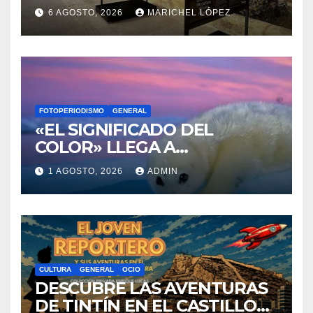
«EL SIGNIFICADO DEL
COLOR» LLEGA A
VILLAJOYOSA
1 AGOSTO, 2026
ADMIN
CULTURA
GENERAL
OCIO
DESCUBRE LAS AVENTURAS
DE TINTÍN EN EL CASTILLO
DE SANTA BÁRBARA DE
31 JULIO, 2026
VÍCTOR BERENGUER
ALICANTE
EVENTOS
GASTRONOMÍA
GENERAL