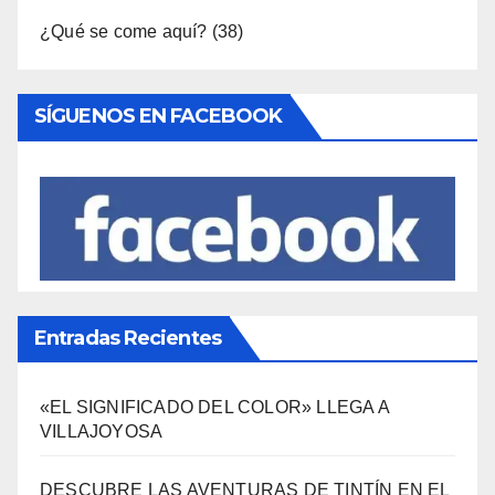
Interior
(158)
Música
(34)
Naturaleza
(65)
Ocio
(110)
Política Turística
(146)
Viajes
(80)
¿Qué se come aquí?
(38)
SÍGUENOS EN FACEBOOK