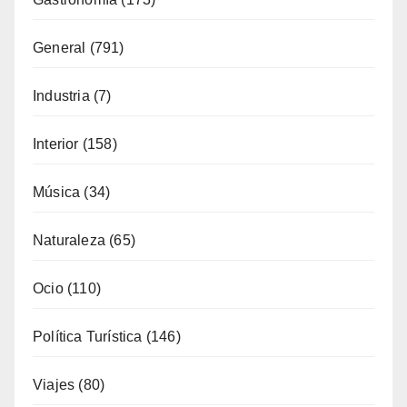
Deporte
(65)
Enología
(118)
Eventos
(116)
Fiestas
(130)
Formación
(51)
Fotoperiodismo
(6)
Gastronomía
(173)
General
(791)
Industria
(7)