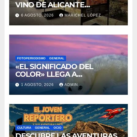
VINO DE ALICANTE
RENACEN EN EL CASTILLO
6 AGOSTO, 2026
MARICHEL LÓPEZ
DE SANTA BÁRBARA
FOTOPERIODISMO
GENERAL
«EL SIGNIFICADO DEL
COLOR» LLEGA A
VILLAJOYOSA
1 AGOSTO, 2026
ADMIN
CULTURA
GENERAL
OCIO
DESCUBRE LAS AVENTURAS