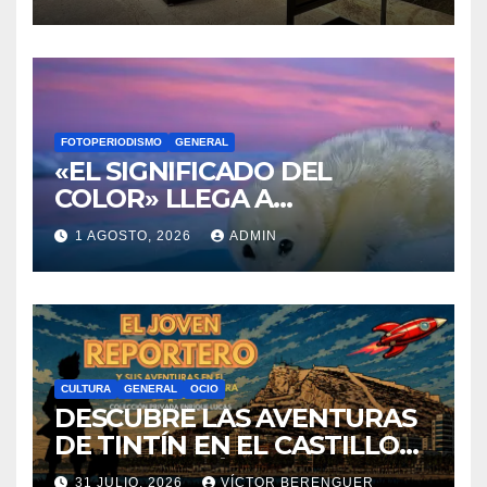
DE SANTA BÁRBARA
FOTOPERIODISMO
GENERAL
«EL SIGNIFICADO DEL
COLOR» LLEGA A
VILLAJOYOSA
1 AGOSTO, 2026
ADMIN
CULTURA
GENERAL
OCIO
DESCUBRE LAS AVENTURAS
DE TINTÍN EN EL CASTILLO
DE SANTA BÁRBARA DE
31 JULIO, 2026
VÍCTOR BERENGUER