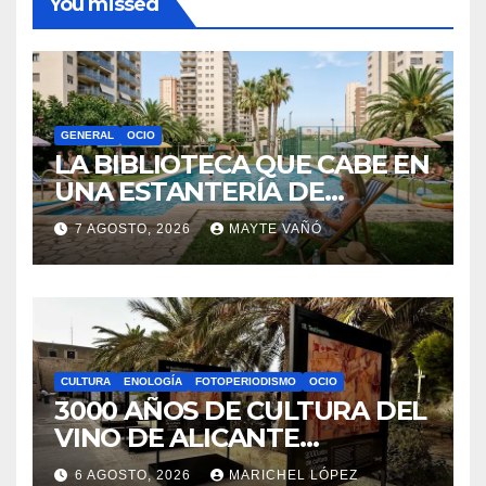
You missed
GENERAL
OCIO
LA BIBLIOTECA QUE CABE EN
UNA ESTANTERÍA DE
WALLAPOP
7 AGOSTO, 2026
MAYTE VAÑÓ
CULTURA
ENOLOGÍA
FOTOPERIODISMO
OCIO
3000 AÑOS DE CULTURA DEL
VINO DE ALICANTE
RENACEN EN EL CASTILLO
6 AGOSTO, 2026
MARICHEL LÓPEZ