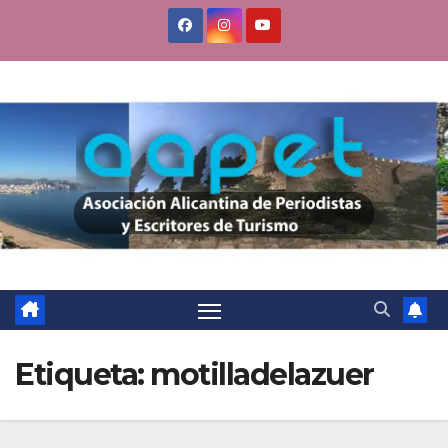
Saltar
al
contenido
Etiqueta:
motilladelazuer