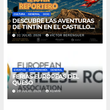
CULTURA
GENERAL
OCIO
DESCUBRE LAS AVENTURAS
DE TINTÍN EN EL CASTILLO
DE SANTA BÁRBARA DE
31 JULIO, 2026
VÍCTOR BERENGUER
ALICANTE
EVENTOS
GASTRONOMÍA
GENERAL
FERIAS EUROPEAS DEL
QUESO
29 JULIO, 2026
ADMIN