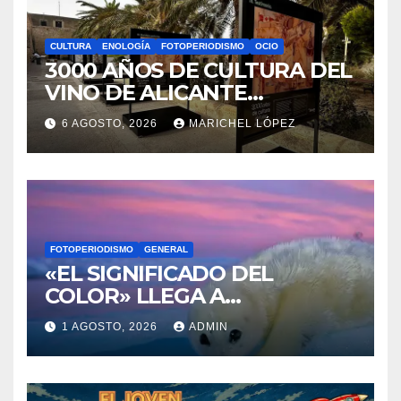
CULTURA
ENOLOGÍA
FOTOPERIODISMO
OCIO
3000 AÑOS DE CULTURA DEL
VINO DE ALICANTE
RENACEN EN EL CASTILLO
6 AGOSTO, 2026
MARICHEL LÓPEZ
DE SANTA BÁRBARA
FOTOPERIODISMO
GENERAL
«EL SIGNIFICADO DEL
COLOR» LLEGA A
VILLAJOYOSA
1 AGOSTO, 2026
ADMIN