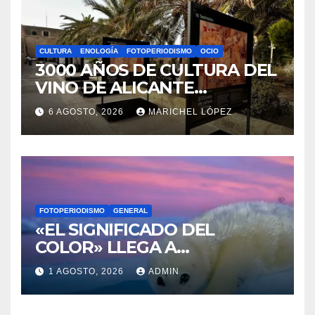
CULTURA
ENOLOGÍA
FOTOPERIODISMO
OCIO
3000 AÑOS DE CULTURA DEL
VINO DE ALICANTE
RENACEN EN EL CASTILLO
6 AGOSTO, 2026
MARICHEL LÓPEZ
DE SANTA BÁRBARA
FOTOPERIODISMO
GENERAL
«EL SIGNIFICADO DEL
COLOR» LLEGA A
VILLAJOYOSA
1 AGOSTO, 2026
ADMIN