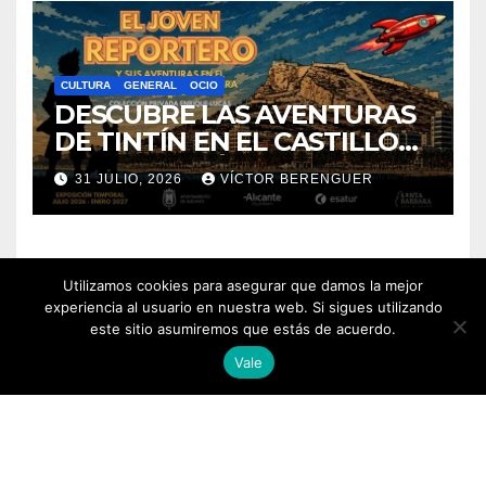
CULTURA
GENERAL
OCIO
DESCUBRE LAS AVENTURAS
DE TINTÍN EN EL CASTILLO
DE SANTA BÁRBARA DE
31 JULIO, 2026
VÍCTOR BERENGUER
ALICANTE
Utilizamos cookies para asegurar que damos la mejor
experiencia al usuario en nuestra web. Si sigues utilizando
este sitio asumiremos que estás de acuerdo.
Vale