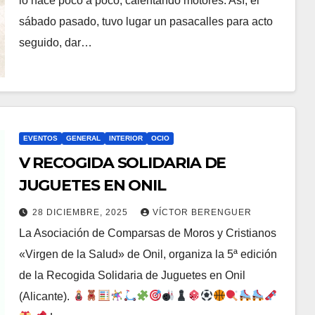
lo hace poco a poco, calentando motores. Así, el
sábado pasado, tuvo lugar un pasacalles para acto
seguido, dar…
EVENTOS
GENERAL
INTERIOR
OCIO
V RECOGIDA SOLIDARIA DE
JUGUETES EN ONIL
28 DICIEMBRE, 2025
VÍCTOR BERENGUER
La Asociación de Comparsas de Moros y Cristianos
«Virgen de la Salud» de Onil, organiza la 5ª edición
de la Recogida Solidaria de Juguetes en Onil
(Alicante).