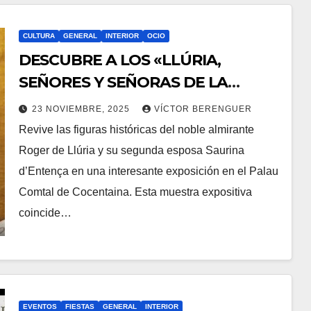
CULTURA
GENERAL
INTERIOR
OCIO
DESCUBRE A LOS «LLÚRIA,
SEÑORES Y SEÑORAS DE LA
TIERRA», EN COCENTAINA
23 NOVIEMBRE, 2025
VÍCTOR BERENGUER
Revive las figuras históricas del noble almirante
Roger de Llúria y su segunda esposa Saurina
d’Entença en una interesante exposición en el Palau
Comtal de Cocentaina. Esta muestra expositiva
coincide…
EVENTOS
FIESTAS
GENERAL
INTERIOR